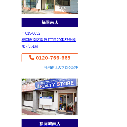
福岡南店
〒815-0032
福岡市南区塩原1丁目20番37号徳
永ビル1階
0120-766-665
福岡南店のブログ記事
福岡城南店