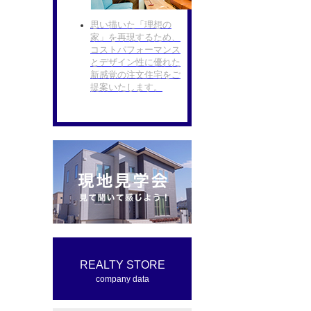
思い描いた「理想の
家」を再現するため、
コストパフォーマンス
とデザイン性に優れた
新感覚の注文住宅をご
提案いたします。
REALTY STORE
company data