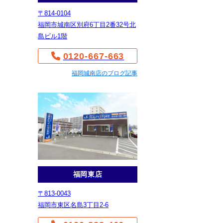
〒814-0104
福岡市城南区別府6丁目2番32号北
島ビル1階
0120-667-663
福岡城南店のブログ記事
福岡東店
〒813-0043
福岡市東区名島3丁目2-6