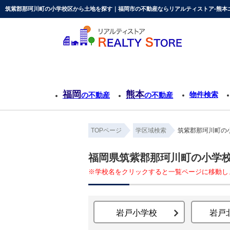
筑紫郡那珂川町の小学校区から土地を探す｜福岡市の不動産ならリアルティストア-熊本
福岡
熊本
物件検索
の不動産
の不動産
TOPページ
学区域検索
筑紫郡那珂川町の
福岡県筑紫郡那珂川町の小学
※学校名をクリックすると一覧ページに移動し
岩戸小学校
岩戸