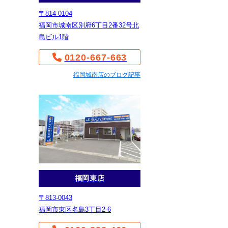
〒814-0104
福岡市城南区別府6丁目2番32号北
島ビル1階
0120-667-663
福岡城南店のブログ記事
福岡東店
〒813-0043
福岡市東区名島3丁目2-6