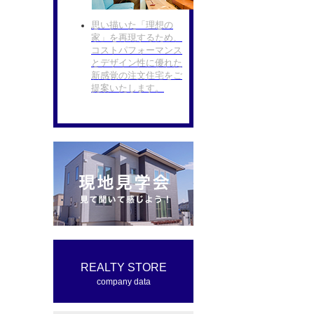
思い描いた「理想の
家」を再現するため、
コストパフォーマンス
とデザイン性に優れた
新感覚の注文住宅をご
提案いたします。
REALTY STORE
company data