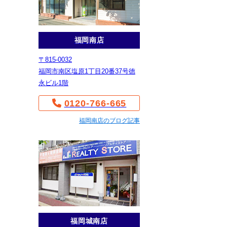
福岡南店
〒815-0032
福岡市南区塩原1丁目20番37号徳
永ビル1階
0120-766-665
福岡南店のブログ記事
福岡城南店