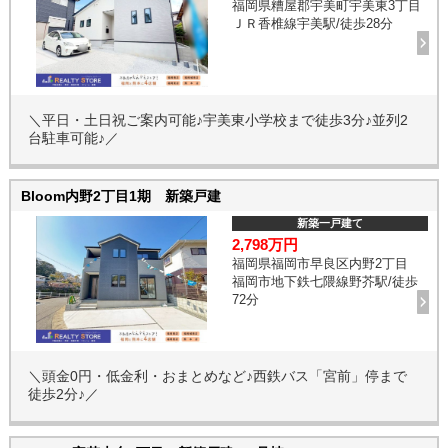
福岡県糟屋郡宇美町宇美東3丁目
ＪＲ香椎線宇美駅/徒歩28分
＼平日・土日祝ご案内可能♪宇美東小学校まで徒歩3分♪並列2
台駐車可能♪／
Bloom内野2丁目1期 新築戸建
新築一戸建て
2,798万円
福岡県福岡市早良区内野2丁目
福岡市地下鉄七隈線野芥駅/徒歩
72分
＼頭金0円・低金利・おまとめなど♪西鉄バス「宮前」停まで
徒歩2分♪／