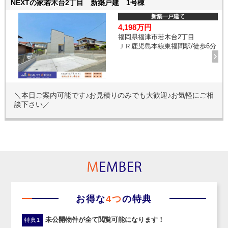
NEXTの家若木台2丁目 新築戸建 1号棟
新築一戸建て
4,198万円
福岡県福津市若木台2丁目
ＪＲ鹿児島本線東福間駅/徒歩6分
＼本日ご案内可能です♪お見積りのみでも大歓迎♪お気軽にご相
談下さい／
お得な
4つ
の特典
未公開物件が全て閲覧可能になります！
特典1