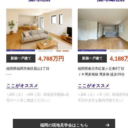
4,768万円
4,18
新築一戸建て
新築一戸建て
福岡県福岡市南区皿山1丁目
福岡県春日市紅葉ヶ丘東6丁目
- - -
ＪＲ博多南線 博多南 徒歩29分
ここがオススメ
ここがオススメ
＼8/8（土）～8/9（日）現地見学開催♪住
＼8/8（土）～9（日）現地見学
宅ローン等ご相談ください／
平日や夕方も案内可能です♪／
福岡の現地見学会はこちら