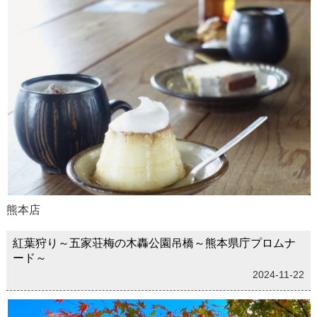
熊本店
紅葉狩り～五家荘梅の木轟公園吊橋～熊本県庁プロムナ
ード～
2024-11-22