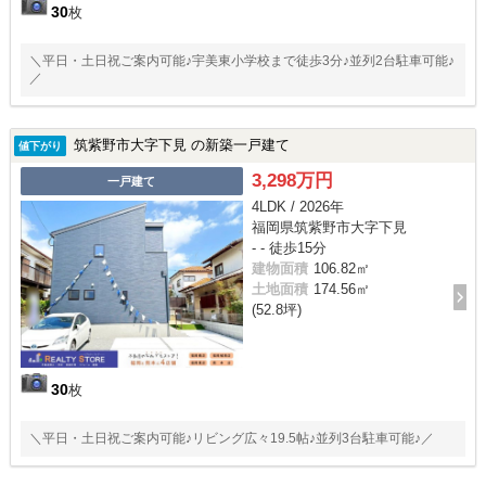
30
枚
＼平日・土日祝ご案内可能♪宇美東小学校まで徒歩3分♪並列2台駐車可能♪
／
筑紫野市大字下見 の新築一戸建て
値下がり
3,298万円
一戸建て
4LDK / 2026年
福岡県筑紫野市大字下見
- - 徒歩15分
建物面積
106.82㎡
土地面積
174.56㎡
(52.8坪)
30
枚
＼平日・土日祝ご案内可能♪リビング広々19.5帖♪並列3台駐車可能♪／