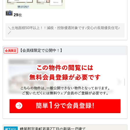
29
枚
＼土地面積50坪以上！！減税・控除優遇対象です♪安心の長期優良住宅♪
／
【会員様限定で公開中！】
会員限定
糟屋郡宇美町若草2丁目の新築一戸建て
値下がり