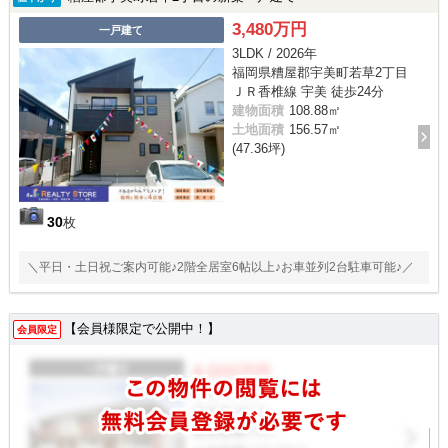
3,480万円
一戸建て
3LDK / 2026年
福岡県糟屋郡宇美町若草2丁目
ＪＲ香椎線 宇美 徒歩24分
建物面積
108.88㎡
土地面積
156.57㎡
(47.36坪)
30
枚
＼平日・土日祝ご案内可能♪2階全居室6帖以上♪お車並列2台駐車可能♪／
【会員様限定で公開中！】
会員限定