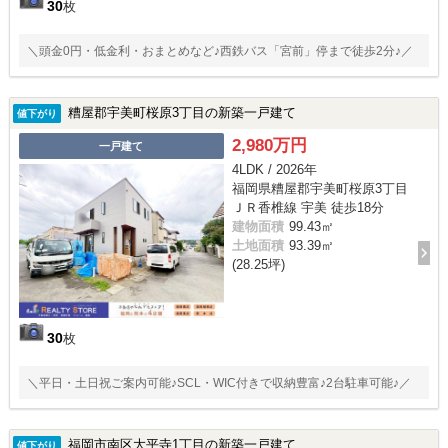
30
枚
＼頭金0円・低金利・おまとめなど♪西鉄バス「宮前」停まで徒歩2分♪／
糟屋郡宇美町桜原3丁目の新築一戸建て
値下がり
2,980万円
一戸建て
4LDK / 2026年
福岡県糟屋郡宇美町桜原3丁目
ＪＲ香椎線 宇美 徒歩18分
建物面積
99.43㎡
土地面積
93.39㎡
(28.25坪)
30
枚
＼平日・土日祝ご案内可能♪SCL・WIC付きで収納豊富♪2台駐車可能♪／
福岡市南区大平寺1丁目の新築一戸建て
値下がり