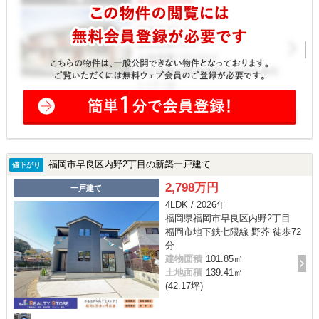
福岡市早良区内野2丁目の新築一戸建て
値下がり
2,798万円
一戸建て
4LDK / 2026年
福岡県福岡市早良区内野2丁目
福岡市地下鉄七隈線 野芥 徒歩72
分
建物面積
101.85㎡
土地面積
139.41㎡
(42.17坪)