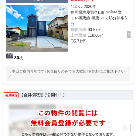
4LDK / 2026年
福岡県糟屋郡久山町大字猪野
ＪＲ篠栗線 篠栗 バス18分停歩5
分
建物面積
93.57㎡
土地面積
118.06㎡
(35.71坪)
30
枚
＼本日ご案内可能です♪お見積りのみでも大歓迎♪お気軽にご相談下さい
／
【会員様限定で公開中！】
会員限定