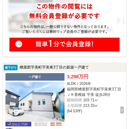
糟屋郡宇美町宇美東3丁目の新築一戸建て
値下がり
3,298万円
一戸建て
4LDK / 2026年
福岡県糟屋郡宇美町宇美東3丁目
ＪＲ香椎線 宇美 徒歩28分
建物面積
103.71㎡
土地面積
213.33㎡
(64.53坪)