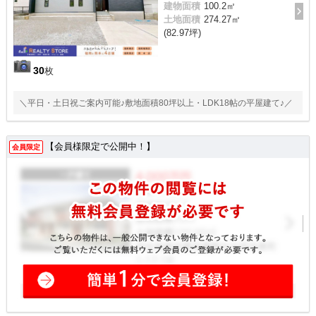
建物面積
100.2㎡
土地面積
274.27㎡
(82.97坪)
30
枚
＼平日・土日祝ご案内可能♪敷地面積80坪以上・LDK18帖の平屋建て♪／
【会員様限定で公開中！】
会員限定