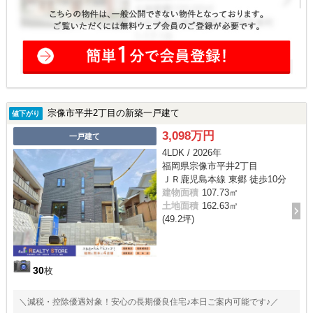
宗像市平井2丁目の新築一戸建て
値下がり
3,098万円
一戸建て
4LDK / 2026年
福岡県宗像市平井2丁目
ＪＲ鹿児島本線 東郷 徒歩10分
建物面積
107.73㎡
土地面積
162.63㎡
(49.2坪)
30
枚
＼減税・控除優遇対象！安心の長期優良住宅♪本日ご案内可能です♪／