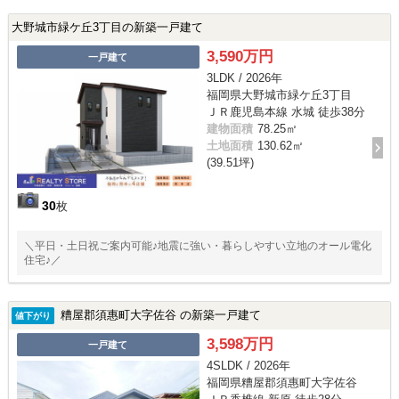
大野城市緑ケ丘3丁目の新築一戸建て
3,590万円
一戸建て
3LDK / 2026年
福岡県大野城市緑ケ丘3丁目
ＪＲ鹿児島本線 水城 徒歩38分
建物面積
78.25㎡
土地面積
130.62㎡
(39.51坪)
30
枚
＼平日・土日祝ご案内可能♪地震に強い・暮らしやすい立地のオール電化
住宅♪／
糟屋郡須惠町大字佐谷 の新築一戸建て
値下がり
3,598万円
一戸建て
4SLDK / 2026年
福岡県糟屋郡須惠町大字佐谷