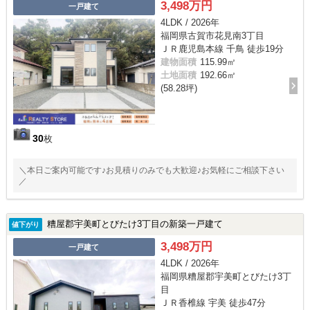
3,498万円
一戸建て
4LDK / 2026年
福岡県古賀市花見南3丁目
ＪＲ鹿児島本線 千鳥 徒歩19分
建物面積
115.99㎡
土地面積
192.66㎡
(58.28坪)
30
枚
＼本日ご案内可能です♪お見積りのみでも大歓迎♪お気軽にご相談下さい
／
糟屋郡宇美町とびたけ3丁目の新築一戸建て
値下がり
3,498万円
一戸建て
4LDK / 2026年
福岡県糟屋郡宇美町とびたけ3丁
目
ＪＲ香椎線 宇美 徒歩47分