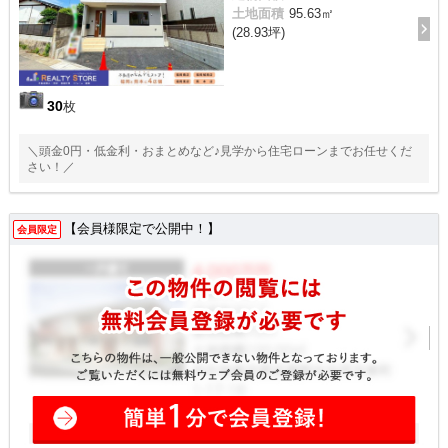
土地面積
95.63㎡
(28.93坪)
30
枚
＼頭金0円・低金利・おまとめなど♪見学から住宅ローンまでお任せくだ
さい！／
【会員様限定で公開中！】
会員限定