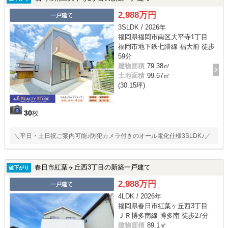
2,988万円
一戸建て
3SLDK / 2026年
福岡県福岡市南区大平寺1丁目
福岡市地下鉄七隈線 福大前 徒歩
59分
建物面積
79.38㎡
土地面積
99.67㎡
(30.15坪)
30
枚
＼平日・土日祝ご案内可能♪防犯カメラ付きのオール電化仕様3SLDK♪／
春日市紅葉ヶ丘西3丁目の新築一戸建て
値下がり
2,988万円
一戸建て
4LDK / 2026年
福岡県春日市紅葉ヶ丘西3丁目
ＪＲ博多南線 博多南 徒歩27分
建物面積
89.1㎡