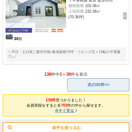
ＪＲ香椎線 新原 徒歩28分
建物面積
102.06㎡
土地面積
232.58㎡
(70.36坪)
30
枚
＼平日・土日祝ご案内可能♪敷地面積70坪・リビング広々18帖の平屋建
て♪／
138
1～30
件中
件を表示
次の30件>>
138件
見つかりました！
会員登録をすると全
703
件の中から探せます。
今すぐ見る
条件を絞り込む