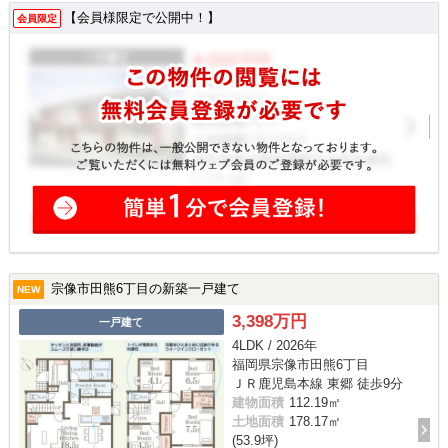
【会員様限定で公開中！】
会員限定
宗像市田熊6丁目の新築一戸建て
NEW
3,398万円
一戸建て
4LDK / 2026年
福岡県宗像市田熊6丁目
ＪＲ鹿児島本線 東郷 徒歩9分
建物面積
112.19㎡
土地面積
178.17㎡
(53.9坪)