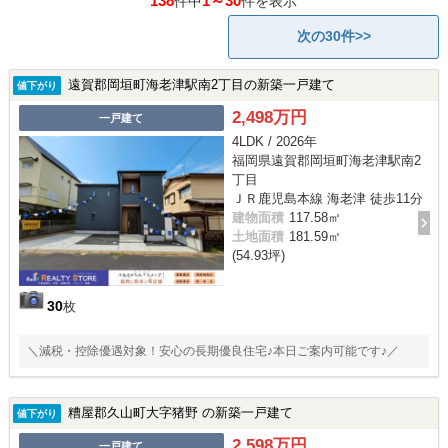
138
1～30
件中
件を表示
次の30件>>
遠賀郡岡垣町海老津駅南2丁目の新築一戸建て
値下がり
2,498万円
一戸建て
4LDK / 2026年
福岡県遠賀郡岡垣町海老津駅南2
丁目
ＪＲ鹿児島本線 海老津 徒歩11分
建物面積
117.58㎡
土地面積
181.59㎡
(54.93坪)
30
枚
＼減税・控除優遇対象！安心の長期優良住宅♪本日ご案内可能です♪／
糟屋郡久山町大字猪野 の新築一戸建て
値下がり
2,598万円
一戸建て