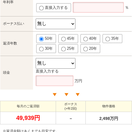
年利率
直接入力する
％
ボーナス払い
50年
45年
40年
35年
返済年数
30年
25年
20年
直接入力する
頭金
万円
ボーナス
毎月のご返済額
物件価格
(×年2回)
49,939円
－
2,498万円
※返済金額はあくまでも目安です。