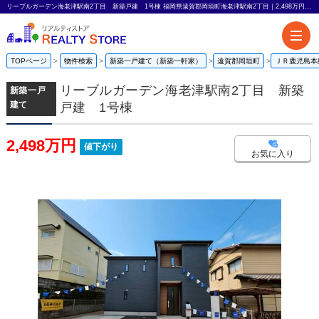
リーブルガーデン海老津駅南2丁目 新築戸建 1号棟 福岡県遠賀郡岡垣町海老津駅南2丁目｜2,498万円の新築一戸建て｜リアルティストア
TOPページ
物件検索
新築一戸建て（新築一軒家）
遠賀郡岡垣町
ＪＲ鹿児島本
リーブルガーデン海老津駅南2丁目 新築
新築一戸
建て
戸建 1号棟
2,498万円
値下がり
お気に入り