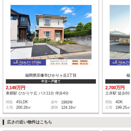
福岡県宗像市ひかりヶ丘1丁目
福
中古一戸建て
2,149万円
2,700万円
東郷駅 ひかりケ丘 バス11分 停歩4分
土井駅 徒歩8
4SLDK
4DK
間取
築年
1993年
間取
土地
200.28㎡
建物
124.19㎡
土地
199.25㎡
広さの近い物件はこちら