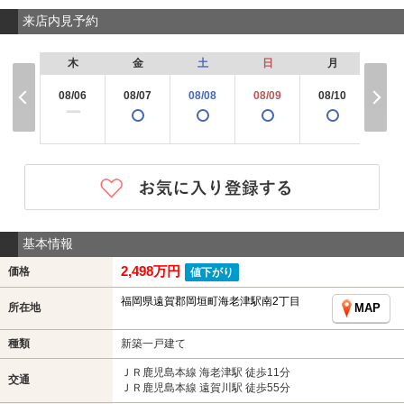
来店内見予約
木
金
土
日
月
火
08/06
08/07
08/08
08/09
08/10
08/
ー
基本情報
2,498万円
価格
値下がり
福岡県遠賀郡岡垣町海老津駅南2丁目
所在地
MAP
種類
新築一戸建て
ＪＲ鹿児島本線 海老津駅 徒歩11分
交通
ＪＲ鹿児島本線 遠賀川駅 徒歩55分