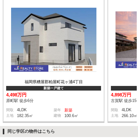
福岡県糟屋郡粕屋町花ヶ浦4丁目
新築一戸建て
4,498万円
4,898万円
原町駅 徒歩6分
古賀駅 徒歩15
4LDK
4LDK
間取
築年
新築
間取
土地
182.35㎡
建物
100.6㎡
土地
266.10㎡
同じ学区の物件はこちら