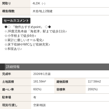
間取り
4LDK（-）
構造/階数
木造/地上2階建
セールスコメント
◆◇ 『物件おすすめpoint』 ◇◆
☆JR鹿児島本線「海老津」駅まで徒歩11分♪
☆小学校まで徒歩6分♪
☆家計に優しいオール電化♪
☆床下収納やWICなど収納充実♪
☆和室あり♪
詳細情報
完成年
2026年1月築
181.59m²
117.58m
2
土地面積
建物面積
60(%)
200(%)
建ぺい率
容積率
駐車場
有
現況/引渡し
空家/相談