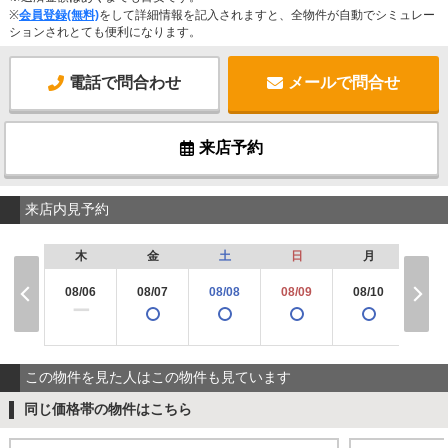
※
会員登録(無料)
をして詳細情報を記入されますと、全物件が自動でシミュレー
ションされとても便利になります。
電話で問合わせ
メールで問合せ
来店予約
来店内見予約
木
金
土
日
月
火
08/06
08/07
08/08
08/09
08/10
08/
ー
この物件を見た人はこの物件も見ています
同じ価格帯の物件はこちら