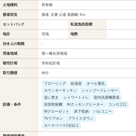
土地権利
所有権
接道状況
接道: 北東 公道 道路幅: 6ｍ
-
-
セットバック
私道負担面積
地目
宅地
地勢
-
法令上の制限
用途地域
第一種住居地域
都市計画
市街化区域
取引態様
仲介
フローリング
給湯器
オール電化
カウンターキッチン
シャンプードレッサー
追い焚き
シャワートイレ
室内洗濯機置場
設備・条件
浴室乾燥機
IHクッキングヒーター
コンロ三口
Wクローゼット
床下収納
バルコニー
TVドアホン
プライスダウン
カースペース2台以上
建築確認番号