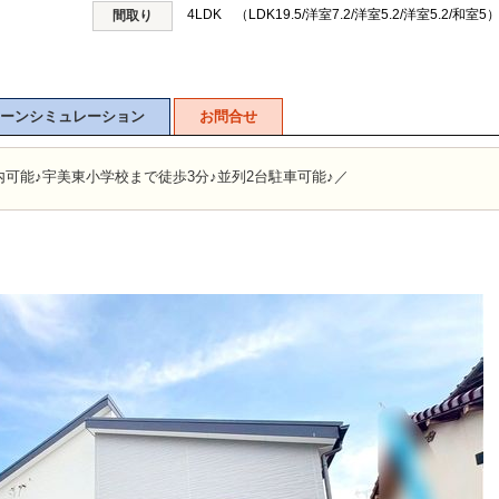
4LDK （LDK19.5/洋室7.2/洋室5.2/洋室5.2/和室5
間取り
ーンシミュレーション
お問合せ
可能♪宇美東小学校まで徒歩3分♪並列2台駐車可能♪／