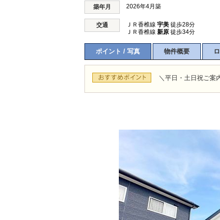
2026年4月築
築年月
ＪＲ香椎線
宇美
徒歩28分
交通
ＪＲ香椎線
新原
徒歩34分
ポイント / 写真
物件概要
ロ
＼平日・土日祝ご案内