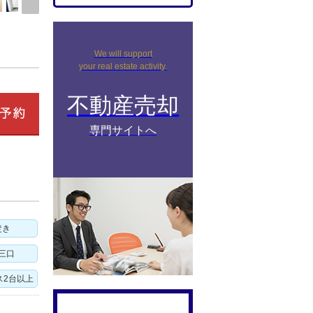
We will support
your real estate activity.
不動産売却
専門サイトへ
焚き
三口
ス2台以上