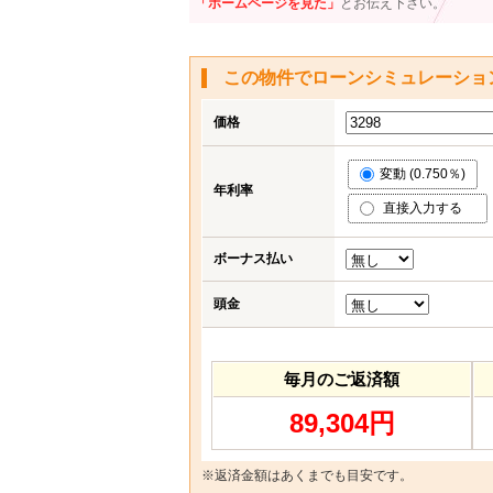
「ホームページを見た」
とお伝え下さい。
この物件でローンシミュレーショ
価格
変動 (0.750％)
年利率
直接入力する
ボーナス払い
頭金
毎月のご返済額
89,304円
※返済金額はあくまでも目安です。