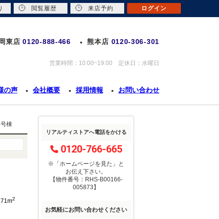
り
閲覧履歴
来店予約
ログイン
岡東店
0120-888-466
熊本店
0120-306-301
営業時間：10:00~19:00 定休日：水曜日
様の声
会社概要
採用情報
お問い合わせ
1号棟
リアルティストアへ電話をかける
0120-766-665
※「ホームページを見た」
と
お伝え下さい。
【物件番号：RHS-B00166-
005873】
2
.71m
お気軽にお問い合わせください