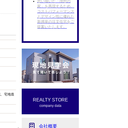
思い描いた「理想の
家」を再現するため、
コストパフォーマンス
とデザイン性に優れた
新感覚の注文住宅をご
提案いたします。
域、宅地造
REALTY STORE
company data
会社概要