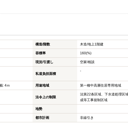
構造/階数
木造/
地上1階建
容積率
160(%)
現況/引渡し
空家/相談
-
私道負担面積
幅: 4ｍ
用途地域
第一種中高層住居専用地域
法第22条区域、下水道処理区
法令上の制限
成等工事規制区域
地勢
都市計画
非線引き