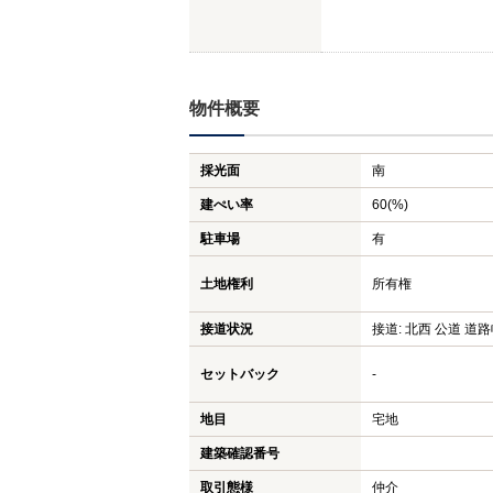
物件概要
採光面
南
建ぺい率
60(%)
駐車場
有
土地権利
所有権
接道状況
接道: 北西 公道 道路
セットバック
-
地目
宅地
建築確認番号
取引態様
仲介