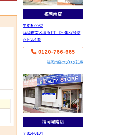
福岡南店
〒815-0032
福岡市南区塩原1丁目20番37号徳
永ビル1階
0120-766-665
福岡南店のブログ記事
福岡城南店
〒814-0104