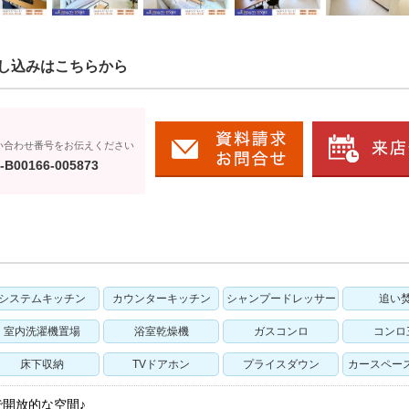
し込みはこちらから
い合わせ番号をお伝えください
-B00166-005873
システムキッチン
カウンターキッチン
シャンプードレッサー
追い
室内洗濯機置場
浴室乾燥機
ガスコンロ
コンロ
床下収納
TVドアホン
プライスダウン
カースペー
で開放的な空間♪