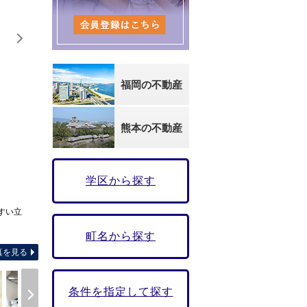
福岡の不動産
熊本の不動産
学区から探す
すい立
-
町名から探す
真を見る
条件を指定して探す