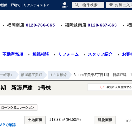
物件検索
お気に入
万円の新築一戸建て｜リアルティストア
福岡南店
0120-766-665
福岡城南店
0120-667-663
福
不動産売却
相続相談
リフォーム
スタッフ紹介
お客
一軒家）
糟屋郡宇美町
ＪＲ香椎線
Bloom宇美東3丁目1期 新築戸建 
目1期 新築戸建 1号棟
213.33m² (64.53坪)
土地面積
建物面積
103
APで確認