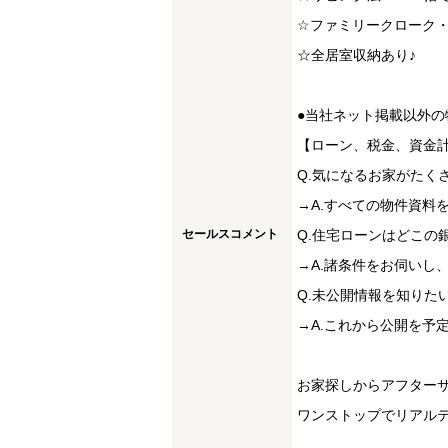
☆ファミリークローク・
☆全居室収納あり♪
●当社ネット掲載以外の
【ローン、税金、資金
Q.気になるお家がたく
→A.すべての物件資料
セールスコメント
Q.住宅ローンはどこの
→A.諸条件をお伺いし
Q.未公開情報を知りた
→A.これから公開を予
お家探しからアフター
ワンストップでリアルテ