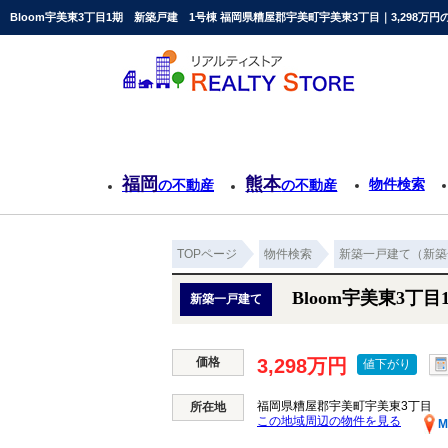
Bloom宇美東3丁目1期 新築戸建 1号棟 福岡県糟屋郡宇美町宇美東3丁目｜3,298
福岡
熊本
物件検索
の不動産
の不動産
TOPページ
物件検索
新築一戸建て（新築
Bloom宇美東3丁
新築一戸建て
価格
3,298万円
値下がり
福岡県糟屋郡宇美町宇美東3丁目
所在地
この地域周辺の物件を見る
M