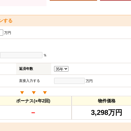
ンする
万円
％
返済年数
直接入力する
万円
ボーナス(×年2回)
物件価格
－
3,298万円