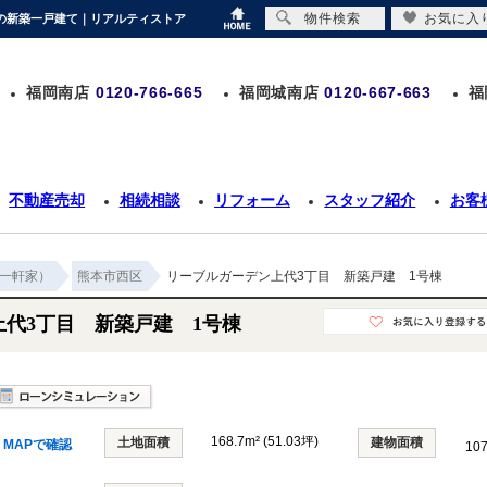
物件検索
お気に入
円の新築一戸建て｜リアルティストア
福岡南店
0120-766-665
福岡城南店
0120-667-663
福
不動産売却
相続相談
リフォーム
スタッフ紹介
お客
一軒家）
熊本市西区
リーブルガーデン上代3丁目 新築戸建 1号棟
代3丁目 新築戸建 1号棟
168.7m² (51.03坪)
土地面積
建物面積
MAPで確認
10