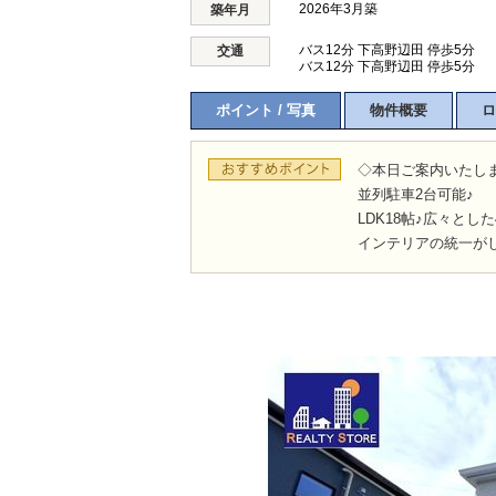
2026年3月築
築年月
バス12分 下高野辺田 停歩5分
交通
バス12分 下高野辺田 停歩5分
ポイント / 写真
物件概要
ロ
◇本日ご案内いたし
並列駐車2台可能♪
LDK18帖♪広々とした
インテリアの統一が