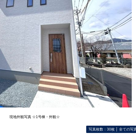
現地外観写真 ☆1号棟・外観☆
写真枚数：30枚
全ての写