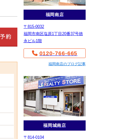
福岡南店
〒815-0032
福岡市南区塩原1丁目20番37号徳
永ビル1階
0120-766-665
福岡南店のブログ記事
福岡城南店
〒814-0104