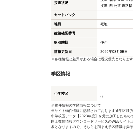
接道状況
接道: 西 公道 道路幅:
セットバック
-
地目
宅地
建築確認番号
取引態様
仲介
情報更新日
2026年08月09日
※各種情報と差異がある場合は現況優先となります
学区情報
小学校区
()
※物件情報の学区情報について
当サイト物件情報に記載されております通学区域(学
中学校区データ【2023年度】を元に加工したも
国土数値情報ダウンロードサービスのWEBサイト
象となりますので、そちらを踏まえ学区情報は参考