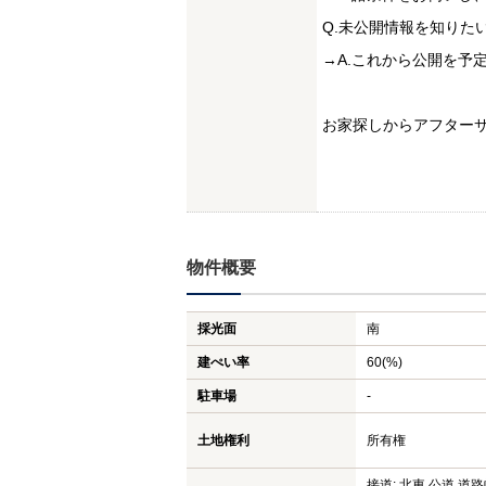
Q.未公開情報を知りた
→A.これから公開を予
お家探しからアフター
物件概要
採光面
南
建ぺい率
60(%)
駐車場
-
土地権利
所有権
接道: 北東 公道 道路