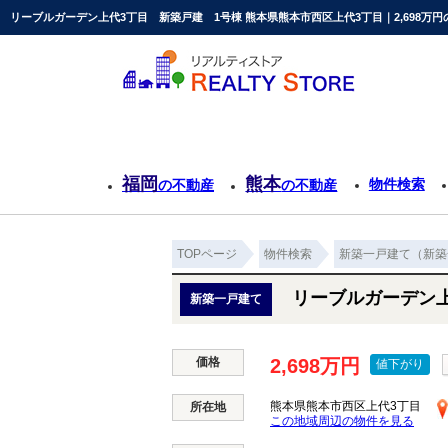
リーブルガーデン上代3丁目 新築戸建 1号棟 熊本県熊本市西区上代3丁目｜2,698万
福岡
熊本
物件検索
の不動産
の不動産
TOPページ
物件検索
新築一戸建て（新築
リーブルガーデン上
新築一戸建て
価格
2,698万円
値下がり
熊本県熊本市西区上代3丁目
所在地
この地域周辺の物件を見る