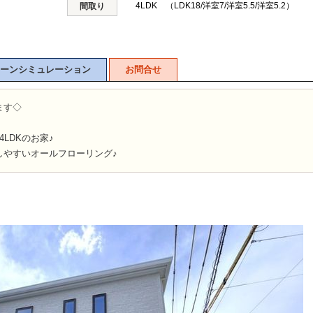
4LDK （LDK18/洋室7/洋室5.5/洋室5.2）
間取り
ーンシミュレーション
お問合せ
ます◇
4LDKのお家♪
しやすいオールフローリング♪