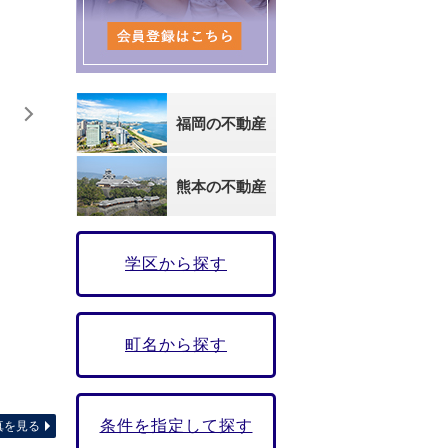
福岡の不動産
熊本の不動産
学区から探す
町名から探す
☆間取
条件を指定して探す
真を見る