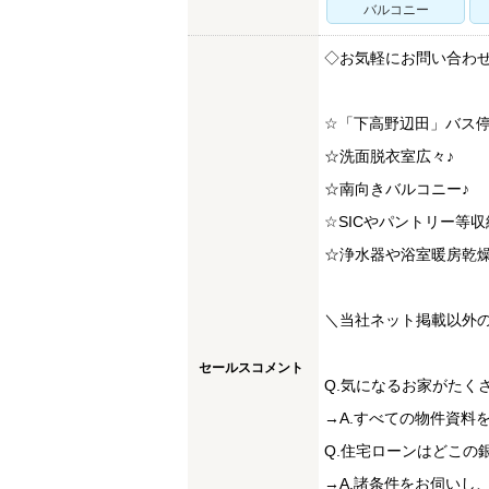
バルコニー
◇お気軽にお問い合わ
☆「下高野辺田」バス停
☆洗面脱衣室広々♪
☆南向きバルコニー♪
☆SICやパントリー等収
☆浄水器や浴室暖房乾燥
＼当社ネット掲載以外
セールスコメント
Q.気になるお家がたく
→A.すべての物件資料
Q.住宅ローンはどこの
→A.諸条件をお伺いし