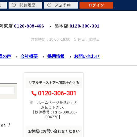
り
閲覧履歴
来店予約
ログイン
岡東店
0120-888-466
熊本店
0120-306-301
営業時間：10:00~19:00 定休日：水曜日
様の声
会社概要
採用情報
お問い合わせ
リアルティストアへ電話をかける
0120-306-301
※「ホームページを見た」
と
お伝え下さい。
【物件番号：RHS-B00168-
004770】
2
7.64m
お気軽にお問い合わせください