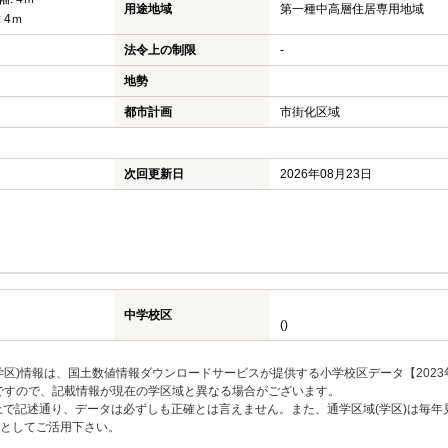
用途地域
第一種中高層住居専用地域
 4ｍ
法令上の制限
-
地勢
都市計画
市街化区域
次回更新日
2026年08月23日
中学校区
()
区)情報は、国土数値情報ダウンロードサービスが提供する小学校区データ【2023
のですので、記載情報が現在の学区域と異なる場合がございます。
上で記述通り、データは必ずしも正確とは言えません。また、通学区域(学区)は毎年
としてご活用下さい。