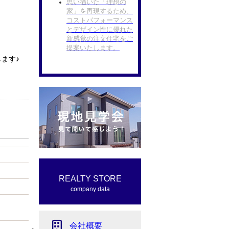
思い描いた「理想の
家」を再現するため、
コストパフォーマンス
とデザイン性に優れた
新感覚の注文住宅をご
提案いたします。
ます♪
REALTY STORE
company data
会社概要