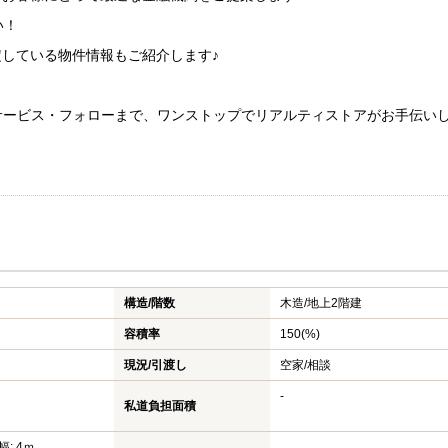
い！
定している物件情報もご紹介します♪
サービス・フォローまで、ワンストップでリアルティストアがお手伝いし
構造/階数
木造/
地上2階建
容積率
150(%)
現況/引渡し
空家/相談
-
私道負担面積
幅: 4ｍ