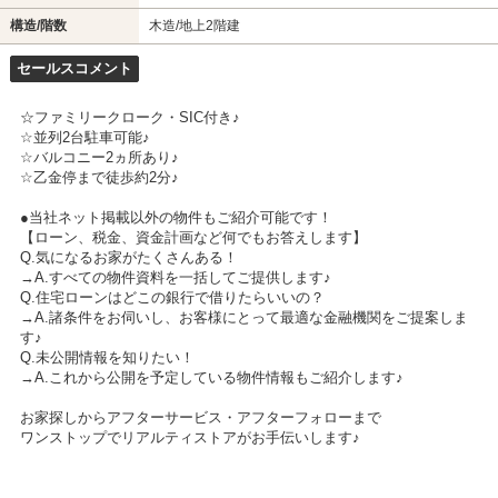
構造/階数
木造/地上2階建
セールスコメント
☆ファミリークローク・SIC付き♪
☆並列2台駐車可能♪
☆バルコニー2ヵ所あり♪
☆乙金停まで徒歩約2分♪
●当社ネット掲載以外の物件もご紹介可能です！
【ローン、税金、資金計画など何でもお答えします】
Q.気になるお家がたくさんある！
→A.すべての物件資料を一括してご提供します♪
Q.住宅ローンはどこの銀行で借りたらいいの？
→A.諸条件をお伺いし、お客様にとって最適な金融機関をご提案しま
す♪
Q.未公開情報を知りたい！
→A.これから公開を予定している物件情報もご紹介します♪
お家探しからアフターサービス・アフターフォローまで
ワンストップでリアルティストアがお手伝いします♪