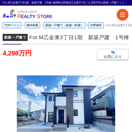
For.M乙金東3丁目1期 新築戸建 1号棟 福岡県大野城市乙金東3丁目｜4,298万円の新築一戸建て｜リアルティストア
TOPページ
物件検索
新築一戸建て（新築一軒家）
大野城市
For.M乙金東3丁
For.M乙金東3丁目1期 新築戸建 1号棟
新築一戸建て
4,298万円
お気に入り