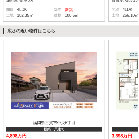
原町駅 徒歩6分
古賀駅 徒歩15
4LDK
4LDK
間取
築年
新築
間取
土地
182.35㎡
建物
100.6㎡
土地
266.10㎡
広さの近い物件はこちら
福岡県古賀市中央6丁目
新築一戸建て
4,898万円
3,398万円