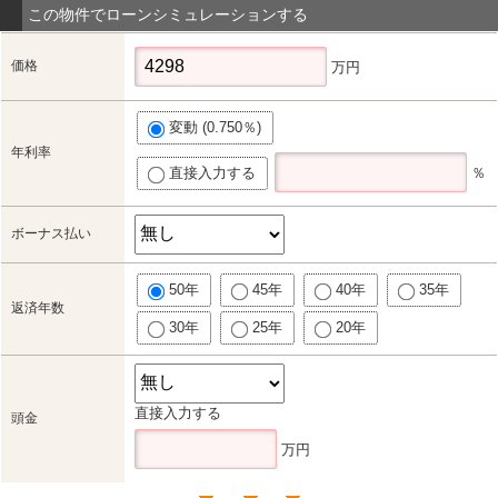
この物件でローンシミュレーションする
価格
万円
変動 (0.750％)
年利率
直接入力する
％
ボーナス払い
50年
45年
40年
35年
返済年数
30年
25年
20年
直接入力する
頭金
万円