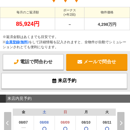
ボーナス
毎月のご返済額
物件価格
(×年2回)
85,924円
－
4,298万円
※返済金額はあくまでも目安です。
※
会員登録(無料)
をして詳細情報を記入されますと、全物件が自動でシミュレー
ションされとても便利になります。
電話で問合わせ
メールで問合せ
来店予約
来店内見予約
金
土
日
月
火
水
08/07
08/08
08/09
08/10
08/11
08/
×
ー