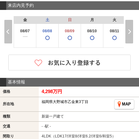
来店内見予約
金
土
日
月
火
水
08/07
08/08
08/09
08/10
08/11
08/
×
ー
基本情報
4,298万円
価格
福岡県大野城市乙金東3丁目
所在地
MAP
種類
新築一戸建て
交通
- -駅 -
間取り
4LDK（LDK17/洋室8/洋室6.2/洋室6/和室5）