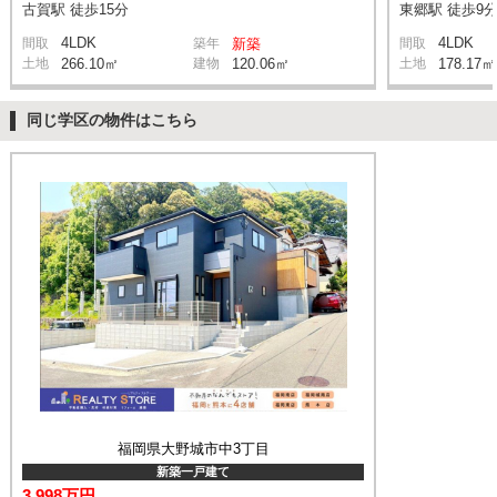
古賀駅 徒歩15分
東郷駅 徒歩9
4LDK
4LDK
間取
築年
新築
間取
土地
266.10㎡
建物
120.06㎡
土地
178.17㎡
同じ学区の物件はこちら
福岡県大野城市中3丁目
新築一戸建て
3,998万円