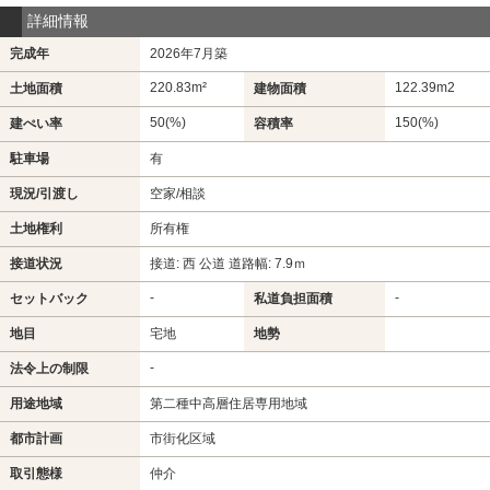
詳細情報
完成年
2026年7月築
220.83m²
122.39m
2
土地面積
建物面積
50(%)
150(%)
建ぺい率
容積率
駐車場
有
現況/引渡し
空家/相談
土地権利
所有権
接道状況
接道: 西 公道 道路幅: 7.9ｍ
-
-
セットバック
私道負担面積
地目
宅地
地勢
-
法令上の制限
用途地域
第二種中高層住居専用地域
都市計画
市街化区域
取引態様
仲介