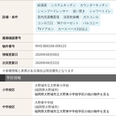
給湯器
システムキッチン
カウンターキッチン
シャンプードレッサー
追い焚き
シャワートイレ
設備・条件
室内洗濯機置場
浴室乾燥機
ガスコンロ
コンロ三口
Wクローゼット
バルコニー
TVドアホン
カースペース2台以上
建築確認番号
RHS-B00166-006123
物件番号
情報更新日
2026年08月08日
次回更新日
2026年08月22日
※各種情報と差異がある場合は現況優先となります
学区情報
大野城市立大野東小学校
小学校区
(福岡県大野城市)
福岡県大野城市立大野東小学校学区の他の物件を見る
大野東中学校
中学校区
(福岡県大野城市)
福岡県大野城市立大野東中学校学区の他の物件を見る