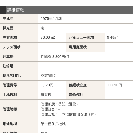
詳細情報
完成年
1975年4月築
採光面
南
73.08m
2
9.48m²
専有面積
バルコニー面積
-
-
テラス面積
専用庭面積
駐車場
近隣有:8,800円/月
-
駐輪場
現況/引渡し
空家/即時
管理費等
9,170円
修繕積立金
11,690円
土地権利
所有権
建物権利
-
管理形態：委託（通勤）
管理態様
管理組合：-
管理会社：日本管財住宅管理（株）
用途地域
第一種住居地域