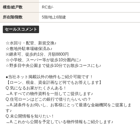
構造/総戸数
RC造/-
所在階/階数
5階/地上6階建
セールスコメント
☆水回り・配管、新規交換♪
☆敷地外駐車場確保済み♪
※継承可、徒歩約1分、月額8800円
☆小学校、スーパー等が徒歩10分圏内に♪
☆野多目中央公園まで徒歩10分でお散歩コースにも♪
●当社ネット掲載以外の物件もご紹介可能です！
【ローン、税金、資金計画など何でもお答えします】
Q.気になるお家がたくさんある！
→A.すべての物件資料を一括してご提供します♪
Q.住宅ローンはどこの銀行で借りたらいいの？
→A.諸条件をお伺いし、お客様にとって最適な金融機関をご提案しま
す♪
Q.未公開情報を知りたい！
→A.これから公開を予定している物件情報もご紹介します♪