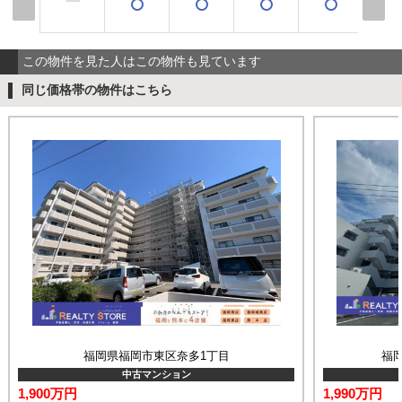
ー
この物件を見た人はこの物件も見ています
同じ価格帯の物件はこちら
福岡県福岡市東区奈多1丁目
福
中古マンション
1,900万円
1,990万円