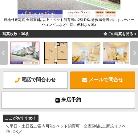
現地外観写真 全居室6帖以上・ペット飼育可の2SLDK♪徒歩10分圏内にはスーパー
やコンビニなど生活に便利な立地♪
写真枚数：30枚
全ての写真を見る
電話で問合わせ
メールで問合せ
来店予約
ここがおすすめ！
＼平日・土日祝ご案内可能♪ペット飼育可・全室6帖以上新規リノベ
2SLDK／