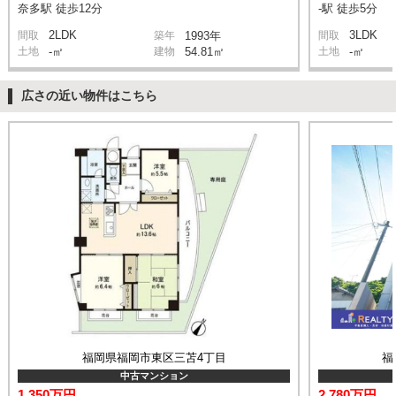
奈多駅 徒歩12分
-駅 徒歩5分
2LDK
3LDK
間取
築年
1993年
間取
土地
-㎡
建物
54.81㎡
土地
-㎡
広さの近い物件はこちら
福岡県福岡市東区三苫4丁目
福
中古マンション
1,350万円
2,780万円