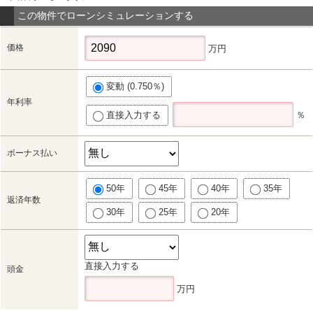
この物件でローンシミュレーションする
価格
万円
変動 (0.750％)
年利率
直接入力する
％
ボーナス払い
50年
45年
40年
35年
返済年数
30年
25年
20年
直接入力する
頭金
万円