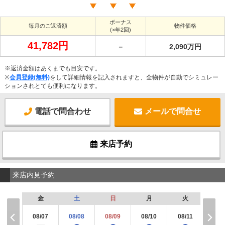
ボーナス
毎月のご返済額
物件価格
(×年2回)
41,782円
－
2,090万円
※返済金額はあくまでも目安です。
※
会員登録(無料)
をして詳細情報を記入されますと、全物件が自動でシミュレー
ションされとても便利になります。
電話で問合わせ
メールで問合せ
来店予約
来店内見予約
金
土
日
月
火
水
08/07
08/08
08/09
08/10
08/11
08/
×