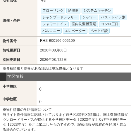
取引態様
仲介
フローリング
給湯器
システムキッチン
シャンプードレッサー
シャワー
バス・トイレ別
設備・条件
シャワートイレ
室内洗濯機置場
コンロ三口
バルコニー
エレベーター
ペット相談
RHS-B00166-006109
物件番号
情報更新日
2026年08月08日
次回更新日
2026年08月22日
※各種情報と差異がある場合は現況優先となります
学区情報
小学校区
()
中学校区
()
※物件情報の学区情報について
当サイト物件情報に記載されております通学区域(学区)情報は、国土数値情報ダ
ウンロードサービスが提供する小学校区データ【2023年度】及び中学校区デー
タ【2023年度】を元に加工したものですので、記載情報が現在の学区域と異な
る場合がございます。