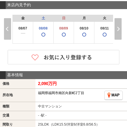
来店内見予約
金
土
日
月
火
水
08/07
08/08
08/09
08/10
08/11
08/
×
ー
基本情報
2,090万円
価格
福岡県福岡市南区向新町2丁目
所在地
MAP
種類
中古マンション
交通
- -駅 -
間取り
2SLDK（LDK15.5/洋室6/洋室6.8/S6.5）