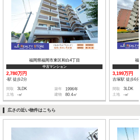
福岡県福岡市東区和白4丁目
福
中古マンション
2,780万円
3,199万円
-駅 徒歩2分
吉塚駅 徒歩6
3LDK
3LDK
間取
築年
1996年
間取
土地
-㎡
建物
80.4㎡
土地
-㎡
広さの近い物件はこちら