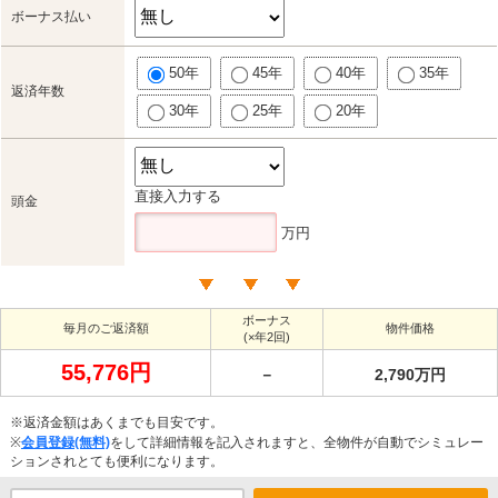
ボーナス払い
50年
45年
40年
35年
返済年数
30年
25年
20年
直接入力する
頭金
万円
ボーナス
毎月のご返済額
物件価格
(×年2回)
55,776円
－
2,790万円
※返済金額はあくまでも目安です。
※
会員登録(無料)
をして詳細情報を記入されますと、全物件が自動でシミュレー
ションされとても便利になります。