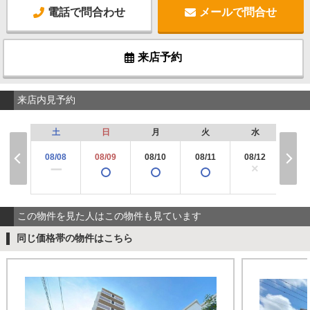
電話で問合わせ
メールで問合せ
来店予約
来店内見予約
土
日
月
火
水
木
08/08
08/09
08/10
08/11
08/12
08/
×
ー
この物件を見た人はこの物件も見ています
同じ価格帯の物件はこちら