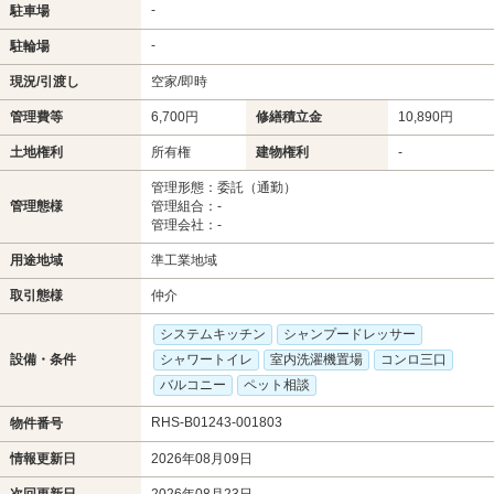
-
駐車場
-
駐輪場
現況/引渡し
空家/即時
管理費等
6,700円
修繕積立金
10,890円
土地権利
所有権
建物権利
-
管理形態：委託（通勤）
管理態様
管理組合：-
管理会社：-
用途地域
準工業地域
取引態様
仲介
システムキッチン
シャンプードレッサー
設備・条件
シャワートイレ
室内洗濯機置場
コンロ三口
バルコニー
ペット相談
RHS-B01243-001803
物件番号
情報更新日
2026年08月09日
次回更新日
2026年08月23日