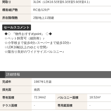
間取り
3LDK（LDK16.5/洋室6.3/洋室5.9/洋室4.1）
構造/総戸数
RC造/129戸
所在階/階数
2階/地上11階建
セールスコメント
◆◇ 『物件おすすめpoint』 ◇◆
☆ペット飼育可（細則有）♪
☆小学校まで徒歩4分♪スーパーまで徒歩10分♪
☆LDK16帖以上のゆとり空間♪
☆陽当り良好のワイドサイズバルコニー♪
詳細情報
完成年
1987年1月築
採光面
南西
72.34m
2
18.52m²
専有面積
バルコニー面積
-
-
テラス面積
専用庭面積