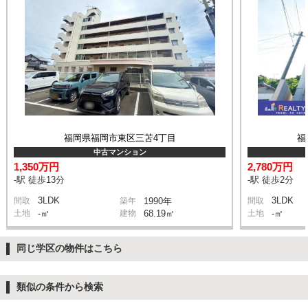
福岡県福岡市東区三苫4丁目
福
中古マンション
1,350万円
2,780万円
-駅 徒歩13分
-駅 徒歩2分
3LDK
3LDK
間取
築年
1990年
間取
土地
-㎡
建物
68.19㎡
土地
-㎡
同じ学区の物件はこちら
類似の条件から検索