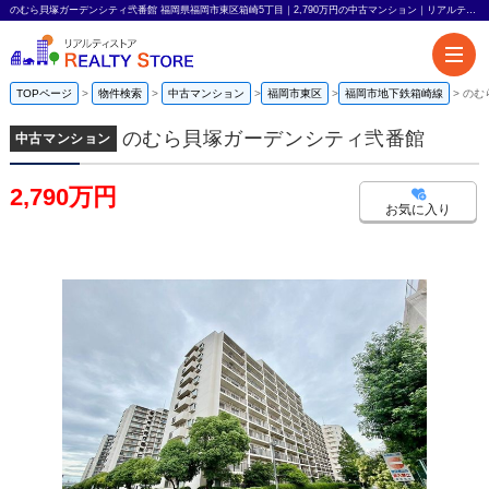
のむら貝塚ガーデンシティ弐番館 福岡県福岡市東区箱崎5丁目｜2,790万円の中古マンション｜リアルティストア
TOPページ
物件検索
中古マンション
福岡市東区
福岡市地下鉄箱崎線
のむ
のむら貝塚ガーデンシティ弐番館
中古マンション
2,790万円
お気に入り