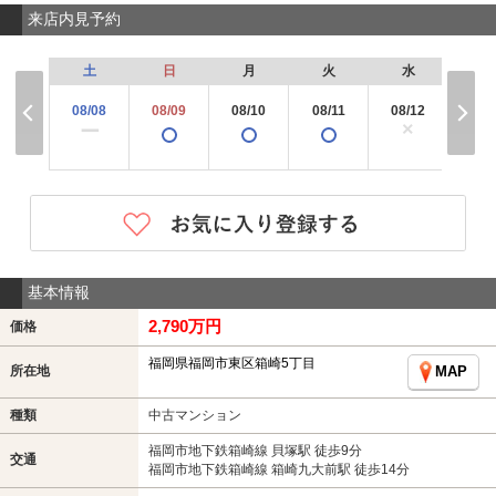
来店内見予約
土
日
月
火
水
木
08/08
08/09
08/10
08/11
08/12
08/
×
ー
基本情報
2,790万円
価格
福岡県福岡市東区箱崎5丁目
所在地
MAP
種類
中古マンション
福岡市地下鉄箱崎線 貝塚駅 徒歩9分
交通
福岡市地下鉄箱崎線 箱崎九大前駅 徒歩14分