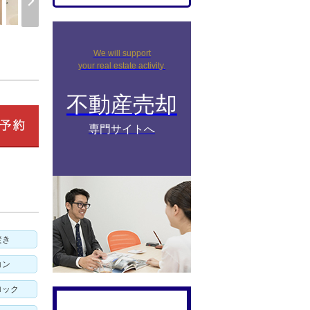
We will support
your real estate activity.
不動産売却
専門サイトへ
焚き
コン
ロック