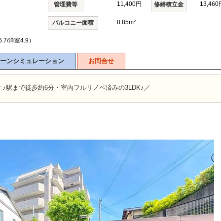
11,400円
13,460
管理費等
修繕積立金
8.85m²
バルコニー面積
5.7/洋室4.9）
ーンシミュレーション
お問合せ
♪駅まで徒歩約6分・室内フルリノベ済みの3LDK♪／