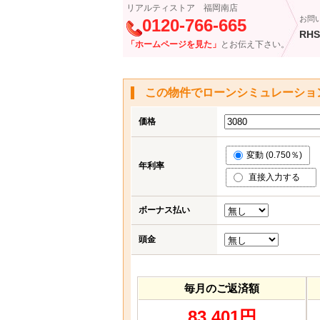
リアルティストア 福岡南店
お問
0120-766-665
RHS
「ホームページを見た」
とお伝え下さい。
この物件でローンシミュレーショ
価格
変動 (0.750％)
年利率
直接入力する
ボーナス払い
頭金
毎月のご返済額
83,401円