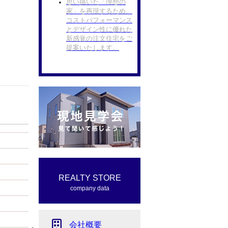
思い描いた「理想の
家」を再現するため、
コストパフォーマンス
とデザイン性に優れた
新感覚の注文住宅をご
提案いたします。
REALTY STORE
company data
会社概要