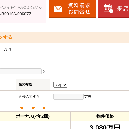
い合わせ番号をお伝えください
-B00166-006077
ンする
万円
％
返済年数
直接入力する
万円
ボーナス(×年2回)
物件価格
－
3,080万円