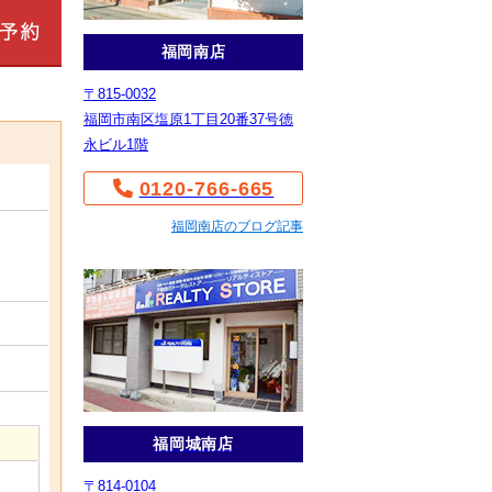
福岡南店
〒815-0032
福岡市南区塩原1丁目20番37号徳
永ビル1階
0120-766-665
福岡南店のブログ記事
福岡城南店
〒814-0104