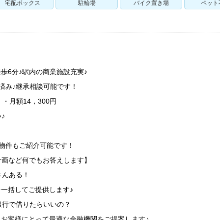
宅配ボックス
駐輪場
バイク置き場
ペット
歩6分♪駅内の商業施設充実♪
済み♪継承相談可能です！
・月額14，300円
♪
物件もご紹介可能です！
計画など何でもお答えします】
さんある！
を一括してご提供します♪
銀行で借りたらいいの？
、お客様にとって最適な金融機関をご提案します♪