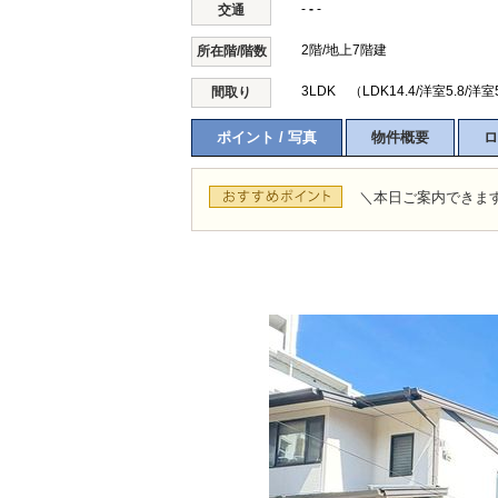
-
-
-
交通
2階/地上7階建
所在階/階数
3LDK （LDK14.4/洋室5.8/洋室
間取り
ポイント / 写真
物件概要
ロ
＼本日ご案内できます