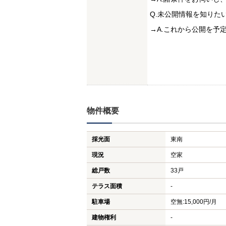
Q.未公開情報を知りた
→A.これから公開を予
物件概要
採光面
東南
現況
空家
総戸数
33戸
テラス面積
-
駐車場
空無:15,000円/月
建物権利
-