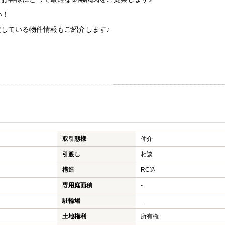
い！
定している物件情報もご紹介します♪
取引態様
仲介
引渡し
相談
構造
RC造
専用庭面積
-
駐輪場
-
土地権利
所有権