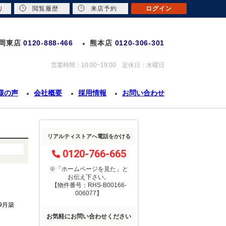
り
閲覧履歴
来店予約
ログイン
岡東店
0120-888-466
熊本店
0120-306-301
営業時間：10:00~19:00 定休日：水曜日
様の声
会社概要
採用情報
お問い合わせ
リアルティストアへ電話をかける
0120-766-665
※「ホームページを見た」
と
お伝え下さい。
【物件番号：RHS-B00166-
006077】
年9月築
お気軽にお問い合わせください