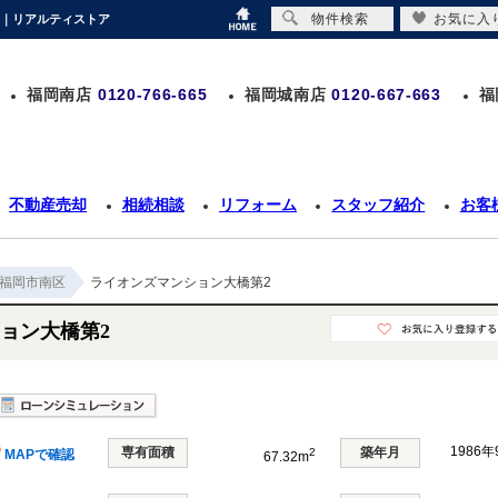
物件検索
お気に入
ン｜リアルティストア
福岡南店
0120-766-665
福岡城南店
0120-667-663
福
不動産売却
相続相談
リフォーム
スタッフ紹介
お客
福岡市南区
ライオンズマンション大橋第2
ョン大橋第2
1986
専有面積
築年月
2
MAPで確認
67.32m