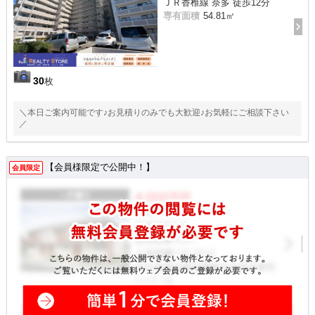
ＪＲ香椎線 奈多 徒歩12分
専有面積
54.81㎡
30
枚
＼本日ご案内可能です♪お見積りのみでも大歓迎♪お気軽にご相談下さい
／
【会員様限定で公開中！】
会員限定