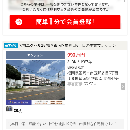
老司エクセル15|福岡市南区野多目6丁目の中古マンション
値下がり
990万円
マンション
3LDK / 1987年
5階/5階建
福岡県福岡市南区野多目6丁目
ＪＲ博多南線 博多南 徒歩47分
専有面積
66.92㎡
30
枚
＼本日ご案内可能です♪小中学校徒歩10分圏内の閑静な住宅街です♪／