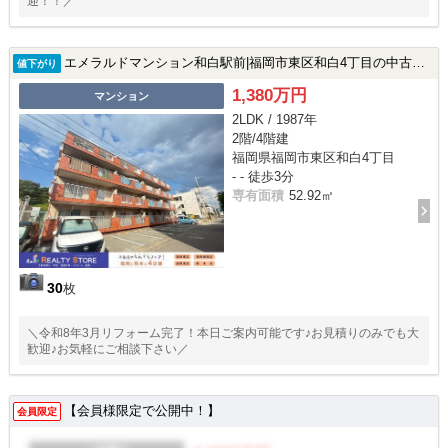
迎！！／
エメラルドマンション和白駅前|福岡市東区和白4丁目の中古マンション
値下がり
1,380万円
マンション
2LDK / 1987年
2階/4階建
福岡県福岡市東区和白4丁目
- - 徒歩3分
専有面積
52.92㎡
30
枚
＼令和8年3月リフォーム完了！本日ご案内可能です♪お見積りのみでも大
歓迎♪お気軽にご相談下さい／
【会員様限定で公開中！】
会員限定