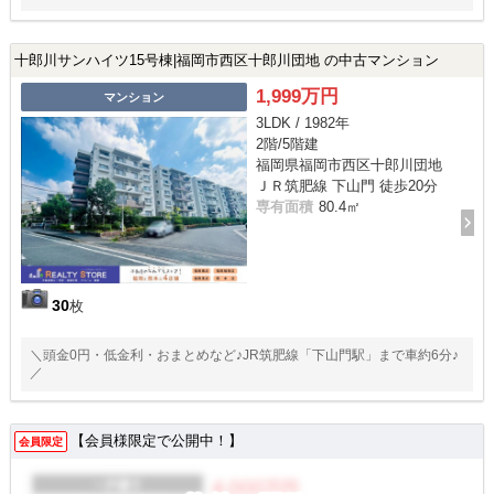
十郎川サンハイツ15号棟|福岡市西区十郎川団地 の中古マンション
1,999万円
マンション
3LDK / 1982年
2階/5階建
福岡県福岡市西区十郎川団地
ＪＲ筑肥線 下山門 徒歩20分
専有面積
80.4㎡
30
枚
＼頭金0円・低金利・おまとめなど♪JR筑肥線「下山門駅」まで車約6分♪
／
【会員様限定で公開中！】
会員限定