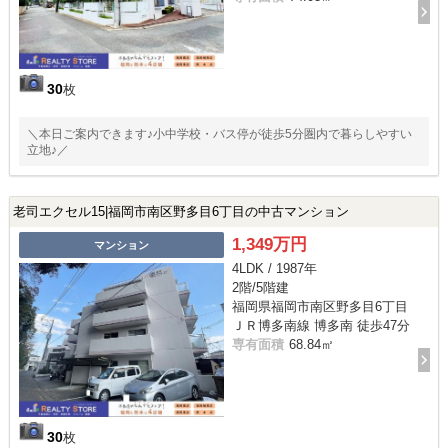
30
枚
＼本日ご案内できます♪小中学校・バス停が徒歩5分圏内で暮らしやすい
立地♪／
老司エクセル15|福岡市南区野多目6丁目の中古マンション
1,349万円
マンション
4LDK / 1987年
2階/5階建
福岡県福岡市南区野多目6丁目
ＪＲ博多南線 博多南 徒歩47分
専有面積
68.84㎡
30
枚