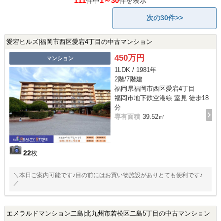
111
1～30
件中
件を表示
次の30件>>
愛宕ヒルズ|福岡市西区愛宕4丁目の中古マンション
450万円
マンション
1LDK / 1981年
2階/7階建
福岡県福岡市西区愛宕4丁目
福岡市地下鉄空港線 室見 徒歩18
分
専有面積
39.52㎡
22
枚
＼本日ご案内可能です♪目の前にはお買い物施設がありとても便利です♪
／
エメラルドマンション二島|北九州市若松区二島5丁目の中古マンション