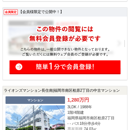
【会員様限定で公開中！】
会員限定
ライオンズマンション長住南|福岡市南区桧原2丁目の中古マンション
1,280万円
マンション
3LDK / 1988年
1階/4階建
福岡県福岡市南区桧原2丁目
- - バス18分停歩4分
専有面積
74.03㎡