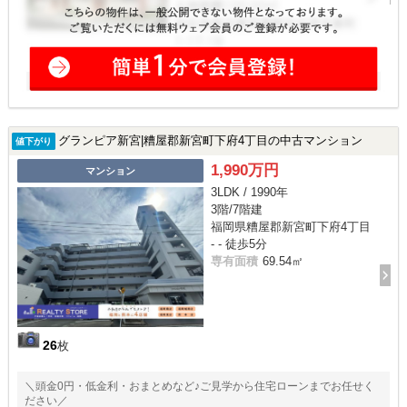
グランピア新宮|糟屋郡新宮町下府4丁目の中古マンション
値下がり
1,990万円
マンション
3LDK / 1990年
3階/7階建
福岡県糟屋郡新宮町下府4丁目
- - 徒歩5分
専有面積
69.54㎡
26
枚
＼頭金0円・低金利・おまとめなど♪ご見学から住宅ローンまでお任せく
ださい／