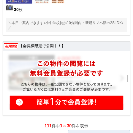
30
枚
＼本日ご案内できます♪小中学校徒歩10分圏内・新規リノベ済の2SLDK♪
／
【会員様限定で公開中！】
会員限定
111
1～30
件中
件を表示