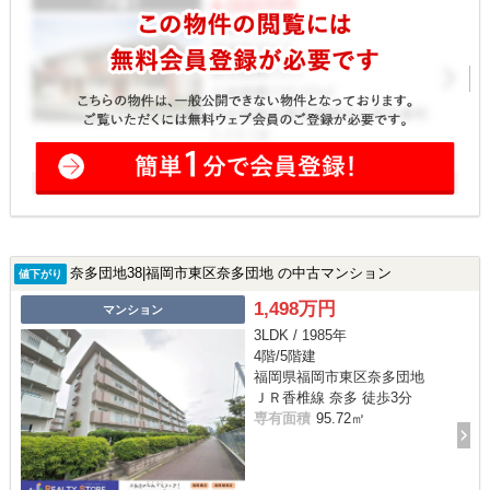
奈多団地38|福岡市東区奈多団地 の中古マンション
値下がり
1,498万円
マンション
3LDK / 1985年
4階/5階建
福岡県福岡市東区奈多団地
ＪＲ香椎線 奈多 徒歩3分
専有面積
95.72㎡