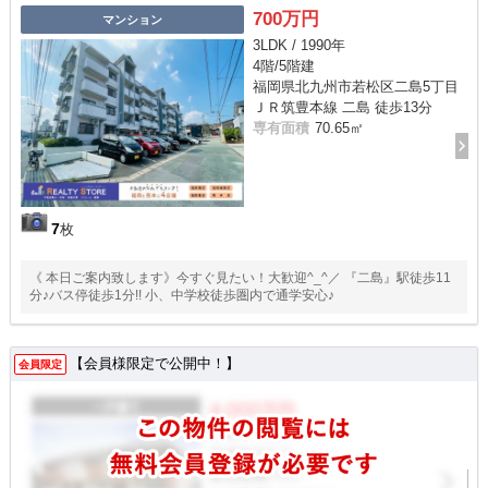
700万円
マンション
3LDK / 1990年
4階/5階建
福岡県北九州市若松区二島5丁目
ＪＲ筑豊本線 二島 徒歩13分
専有面積
70.65㎡
7
枚
《 本日ご案内致します》今すぐ見たい！大歓迎^_^／ 『二島』駅徒歩11
分♪バス停徒歩1分!! 小、中学校徒歩圏内で通学安心♪
【会員様限定で公開中！】
会員限定