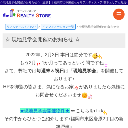
☆現地見学会開催のお知らせ☆【更新】 | 福岡市の不動産ならリアルティストア-熊本エリアも対応-
リアルティストアTOP
>
インフォメーション一覧
>
☆現地見学会開催のお知らせ☆
☆ 現地見学会開催のお知らせ ☆
2022年、2月3日 本日は節分です
もう2月
1か月ってあっという間ですね
さて、弊社では
毎週末
＆
祝日
は
「
現地見学会
」
を開催して
おります♪
HPを御覧の皆さま、気になるお家
がありましたら気軽に
お問合せくださいませ
★現地見学会開催物件★
⇐
こちらをclick
その中からひとつご紹介します♪福岡市東区唐原2丁目の新
築戸建♪