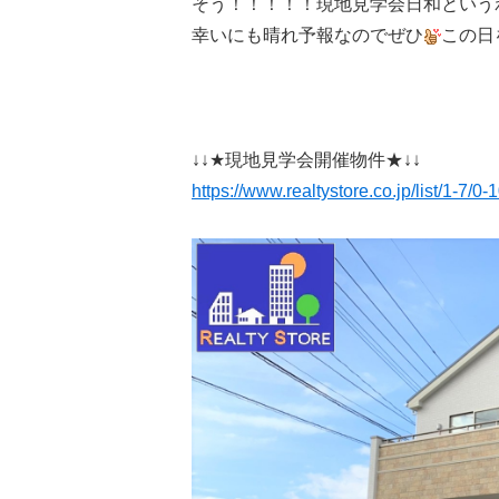
そう！！！！！現地見学会日和という
幸いにも晴れ予報なのでぜひ
この日
↓↓★現地見学会開催物件★↓↓
https://www.realtystore.co.jp/list/1-7/0-