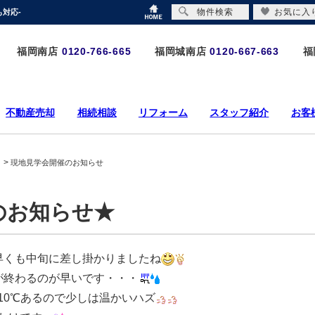
物件検索
お気に入
対応-
福岡南店
0120-766-665
福岡城南店
0120-667-663
福
不動産売却
相続相談
リフォーム
スタッフ紹介
お客
>
現地見学会開催のお知らせ
のお知らせ★
早くも中旬に差し掛かりましたね
が終わるのが早いです・・・
10℃あるので少しは温かいハズ