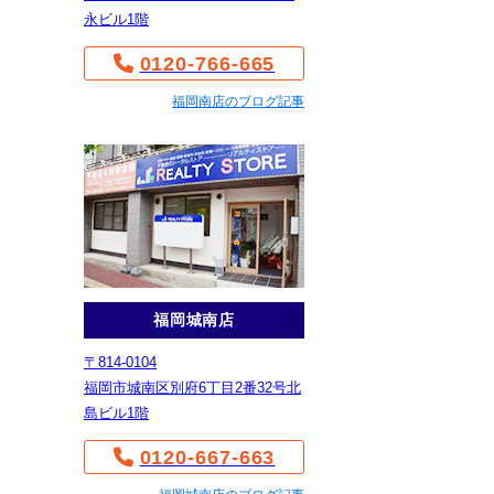
永ビル1階
0120-766-665
福岡南店のブログ記事
福岡城南店
〒814-0104
福岡市城南区別府6丁目2番32号北
島ビル1階
0120-667-663