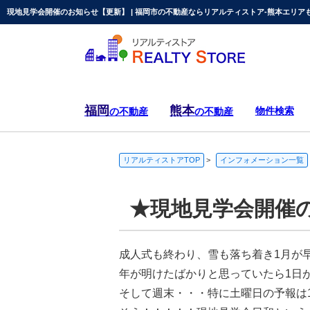
現地見学会開催のお知らせ【更新】 | 福岡市の不動産ならリアルティストア-熊本エリアも
福岡
熊本
物件検索
の不動産
の不動産
リアルティストアTOP
>
インフォメーション一覧
★現地見学会開催
成人式も終わり、雪も落ち着き1月が
年が明けたばかりと思っていたら1日
そして週末・・・特に土曜日の予報は