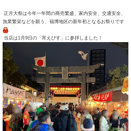
正月大祭は今年一年間の商売繁盛、家内安全、交通安全、
漁業繁栄などを願う、福博地区の新年初となるお祭りです
当店は1月9日の「宵えびす」に参拝しました！