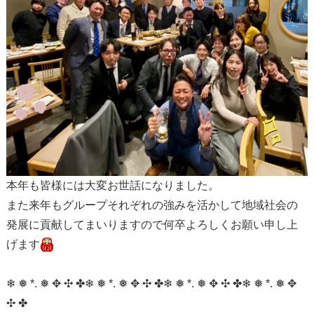
本年も皆様には大変お世話になりました。
また来年もグループそれぞれの強みを活かして地域社会の
発展に貢献してまいりますので何卒よろしくお願い申し上
げます
❄ ❅ *. ❅ ✥ ✣ ✤❄ ❅ *. ❅ ✥ ✣ ✤❄ ❅ *. ❅ ✥ ✣ ✤❄ ❅ *. ❅ ✥
✣ ✤