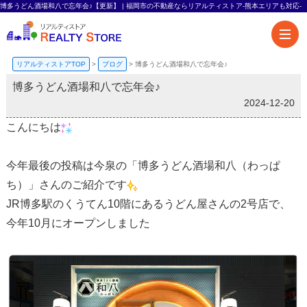
博多うどん酒場和八で忘年会♪【更新】 | 福岡市の不動産ならリアルティストア-熊本エリアも対応-
リアルティストアTOP
>
ブログ
>
博多うどん酒場和八で忘年会♪
博多うどん酒場和八で忘年会♪
2024-12-20
こんにちは
今年最後の投稿は今泉の「博多うどん酒場和八（わっぱ
ち）」さんのご紹介です
JR博多駅のくうてん10階にあるうどん屋さんの2号店で、
今年10月にオープンしました