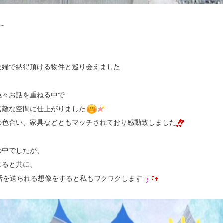
～
夫婦で納得頂ける物件と巡り会えました
色々お話を重ねる中で
素敵な空間に仕上がりました
の色合い、家具などともマッチされており感動致しました
の中でしたが、
じると共に、
活を送られる想像をすると私もワクワクします