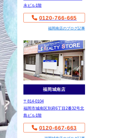
永ビル1階
0120-766-665
福岡南店のブログ記事
福岡城南店
〒814-0104
福岡市城南区別府6丁目2番32号北
島ビル1階
0120-667-663