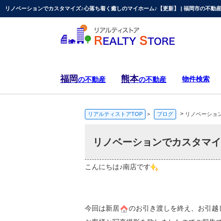
リノベーションでカスタマイズ♪心落ち着く癒しのマイホーム♪【更新】 | 福岡市の不動
福岡
熊本
物件検索
の不動産
の不動産
>
リアルティストアTOP
>
ブログ
リノベーショ
リノベーションでカスタマイ
こんにちは♪南店です
今回は新居
のお引き渡しを終え、お引越