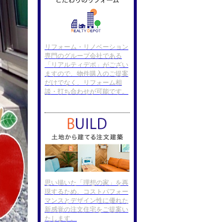
リフォーム・リノベーション
専門のグループ会社である
「リアルティデポ」がござい
ますので、物件購入のご提案
だけでなく、リフォーム相
談・打ち合わせが可能です。
思い描いた「理想の家」を再
現するため、コストパフォー
マンスとデザイン性に優れた
新感覚の注文住宅をご提案い
たします。