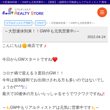
～大型連休到来！！GW中も元気営業中♪～【更新】 | 福岡市の不動産ならリアルティストア-熊本エリアも対応-
リアルティストアTOP
>
ブログ
>
～大型連休到来！！GW中も元気営業中♪～
～大型連休到来！！GW中も元気営業中♪～
2022-04-24
こんにちは
南店です
今日からGWスタートですね
コロナ禍で迎える３度目のGW！！
今年は規制緩和でお出掛けされる方も多いのではないでし
ょうか(*^^*)
最大で10連休の方もいらっしゃるそうでワクワクですね
～
GW中もリアルティストアは元気に営業中です
～