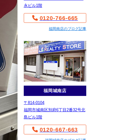
永ビル1階
0120-766-665
福岡南店のブログ記事
福岡城南店
〒814-0104
福岡市城南区別府6丁目2番32号北
島ビル1階
0120-667-663