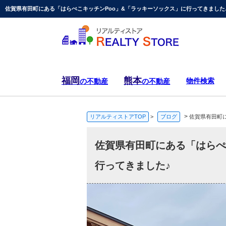
福岡
熊本
物件検索
の不動産
の不動産
>
リアルティストアTOP
>
ブログ
佐賀県有田町
佐賀県有田町にある「はらぺ
行ってきました♪