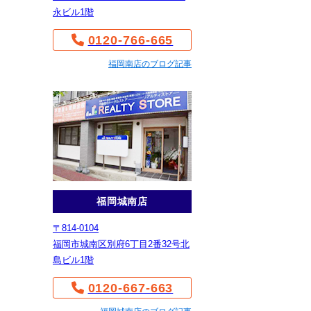
永ビル1階
0120-766-665
福岡南店のブログ記事
福岡城南店
〒814-0104
福岡市城南区別府6丁目2番32号北
島ビル1階
0120-667-663