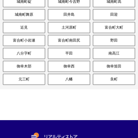
城南町碇
城南町今吉野
城南町高
城南町舞原
田井島
田迎
近見
土河原町
富合町大町
富合町小岩瀬
富合町南田尻
野田
八分字町
平田
南高江
御幸木部
御幸西
御幸笛田
元三町
八幡
良町