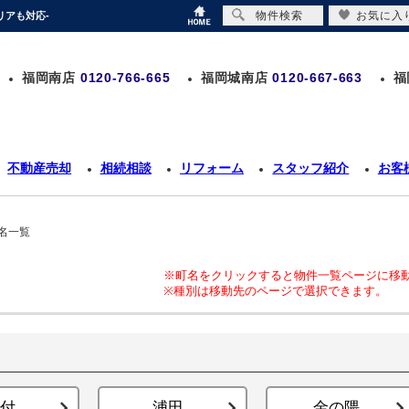
物件検索
お気に入
リアも対応-
福岡南店
0120-766-665
福岡城南店
0120-667-663
福
不動産売却
相続相談
リフォーム
スタッフ紹介
お客
名一覧
※町名をクリックすると物件一覧ページに移
※種別は移動先のページで選択できます。
付
浦田
金の隈