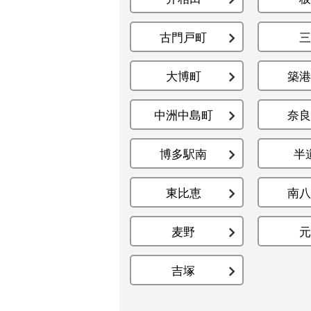
古門戸町
三
大博町
築港
中洲中島町
奈良
博多駅南
半
東比恵
南八
麦野
元
吉塚