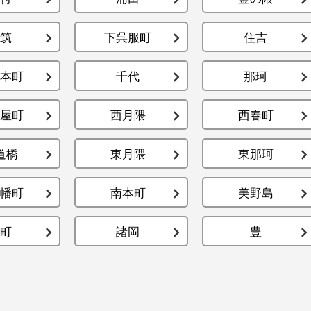
筑
下呉服町
住吉
本町
千代
那珂
屋町
西月隈
西春町
道橋
東月隈
東那珂
幡町
南本町
美野島
町
諸岡
豊