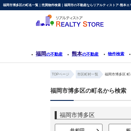
福岡市博多区の町名一覧｜売買物件検索｜福岡市の不動産ならリアルティストア-熊本エ
福岡
熊本
物件検索
の不動産
の不動産
TOPページ
市区町村一覧
福岡市博多区 町
福岡市博多区の町名から検索
福岡市博多区
井相田
板