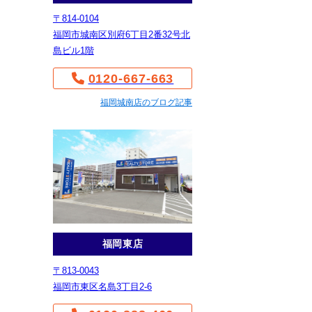
〒814-0104
福岡市城南区別府6丁目2番32号北
島ビル1階
0120-667-663
福岡城南店のブログ記事
福岡東店
〒813-0043
福岡市東区名島3丁目2-6