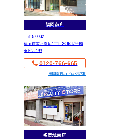
福岡南店
〒815-0032
福岡市南区塩原1丁目20番37号徳
永ビル1階
0120-766-665
福岡南店のブログ記事
福岡城南店