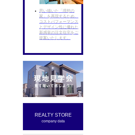
思い描いた「理想の
家」を再現するため、
コストパフォーマンス
とデザイン性に優れた
新感覚の注文住宅をご
提案いたします。
REALTY STORE
company data