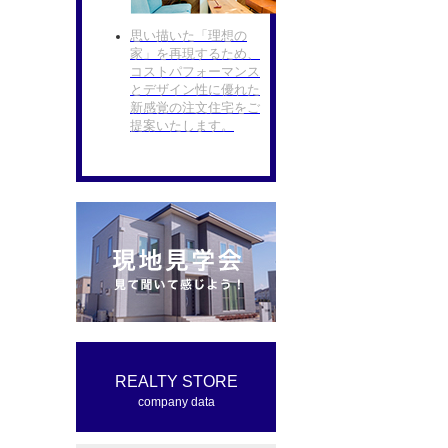
思い描いた「理想の
家」を再現するため、
コストパフォーマンス
とデザイン性に優れた
新感覚の注文住宅をご
提案いたします。
REALTY STORE
company data