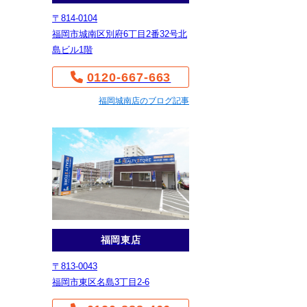
〒814-0104
福岡市城南区別府6丁目2番32号北
島ビル1階
0120-667-663
福岡城南店のブログ記事
福岡東店
〒813-0043
福岡市東区名島3丁目2-6