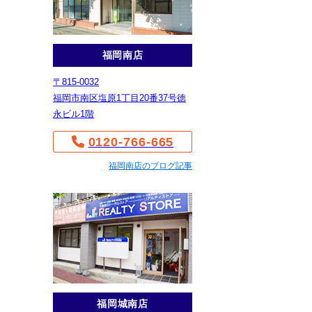
福岡南店
〒815-0032
福岡市南区塩原1丁目20番37号徳
永ビル1階
0120-766-665
福岡南店のブログ記事
福岡城南店