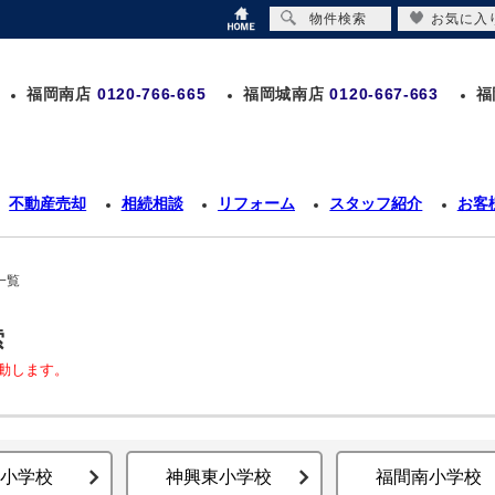
物件検索
お気に入
福岡南店
0120-766-665
福岡城南店
0120-667-663
福
不動産売却
相続相談
リフォーム
スタッフ紹介
お客
一覧
索
動します。
小学校
神興東小学校
福間南小学校