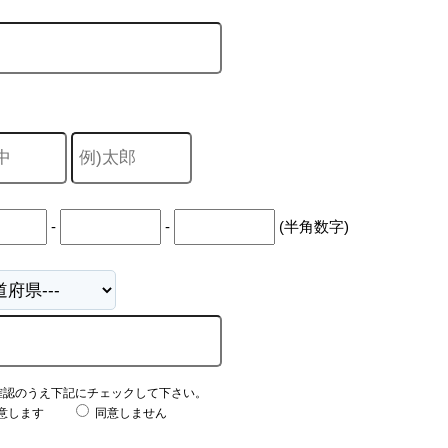
-
-
(半角数字)
確認のうえ下記にチェックして下さい。
意します
同意しません