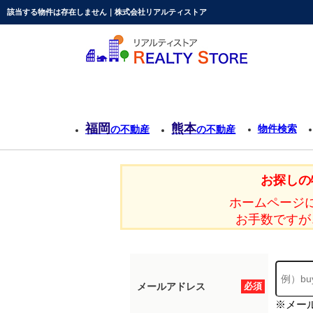
該当する物件は存在しません｜株式会社リアルティストア
福岡
熊本
物件検索
の不動産
の不動産
お探しの
ホームページ
お手数ですが
メールアドレス
必須
※メー