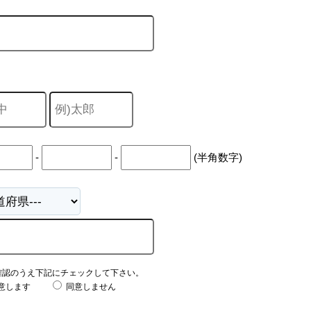
-
-
(半角数字)
確認のうえ下記にチェックして下さい。
意します
同意しません