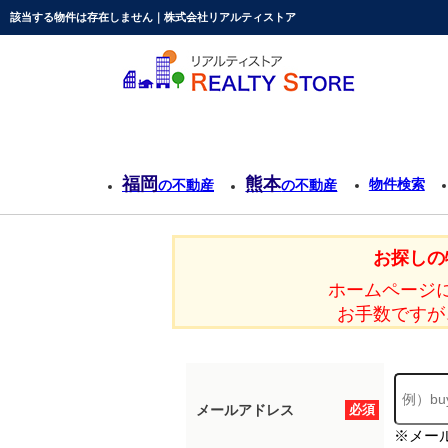
該当する物件は存在しません｜株式会社リアルティストア
福岡
熊本
物件検索
の不動産
の不動産
お探しの
ホームページ
お手数ですが
メールアドレス
必須
※メー