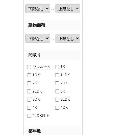
～
建物面積
～
間取り
ワンルーム
1K
1DK
1LDK
2K
2DK
2LDK
3K
3DK
3LDK
4K
4DK
4LDK以上
築年数