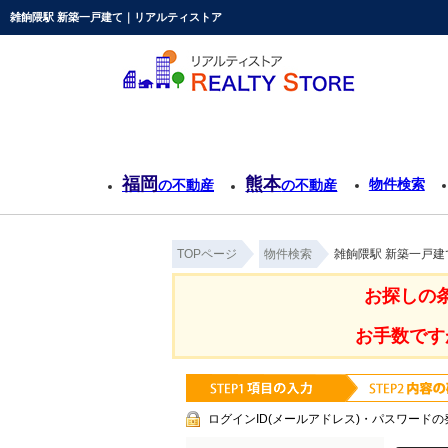
雑餉隈駅 新築一戸建て｜リアルティストア
福岡
熊本
物件検索
の不動産
の不動産
TOPページ
物件検索
雑餉隈駅 新築一戸
お探しの
お手数です
ログインID(メールアドレス)・パスワードの