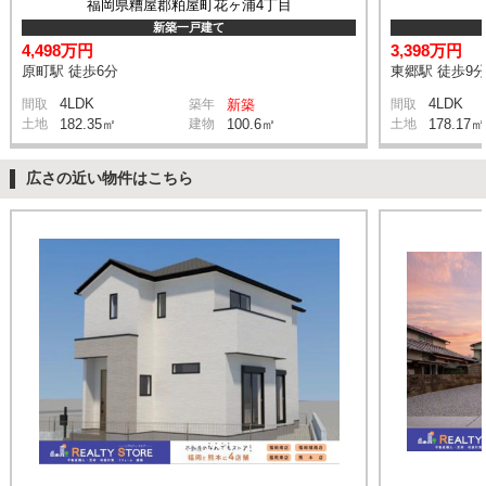
福岡県糟屋郡粕屋町花ヶ浦4丁目
新築一戸建て
4,498万円
3,398万円
原町駅 徒歩6分
東郷駅 徒歩9
4LDK
4LDK
間取
築年
新築
間取
土地
182.35㎡
建物
100.6㎡
土地
178.17㎡
広さの近い物件はこちら