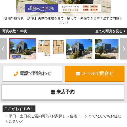
現地外観写真 【外観】実際の建物を見て・触って・体感できます！是非ご内観下
さい!!
写真枚数：30枚
全ての写真を見る
電話で問合わせ
メールで問合せ
来店予約
ここがおすすめ！
＼平日・土日祝ご案内可能♪お家探し～住宅ローンまでなんでもお任せ
ください／