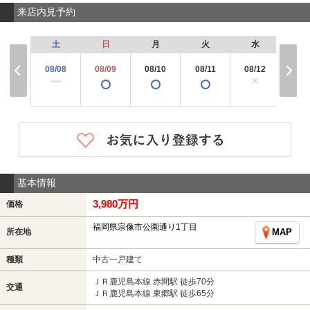
来店内見予約
土
日
月
火
水
木
08/08
08/09
08/10
08/11
08/12
08/
×
ー
基本情報
3,980万円
価格
福岡県宗像市公園通り1丁目
所在地
MAP
種類
中古一戸建て
ＪＲ鹿児島本線 赤間駅 徒歩70分
交通
ＪＲ鹿児島本線 東郷駅 徒歩65分