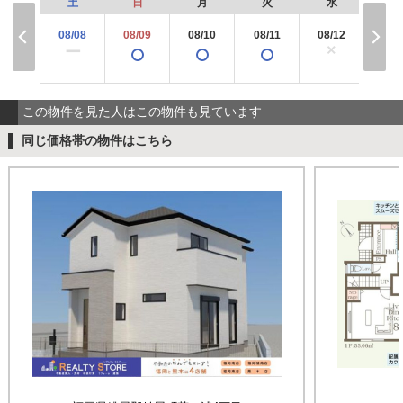
土
日
月
火
水
木
08/08
08/09
08/10
08/11
08/12
08/
×
ー
この物件を見た人はこの物件も見ています
同じ価格帯の物件はこちら