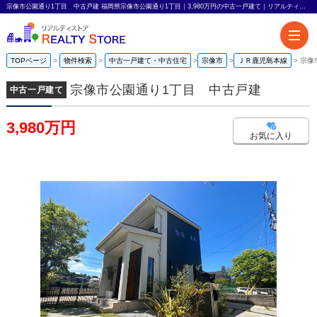
宗像市公園通り1丁目 中古戸建 福岡県宗像市公園通り1丁目｜3,980万円の中古一戸建て｜リアルティストア
TOPページ
物件検索
中古一戸建て・中古住宅
宗像市
ＪＲ鹿児島本線
宗像
宗像市公園通り1丁目 中古戸建
中古一戸建て
3,980万円
お気に入り