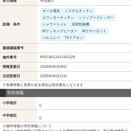
取引態様
専任媒介
オール電化
システムキッチン
カウンターキッチン
シャンプードレッサー
設備・条件
シャワートイレ
浴室乾燥機
IHクッキングヒーター
Wクローゼット
バルコニー
TVドアホン
建築確認番号
RHS-B01243-001029
物件番号
情報更新日
2026年08月08日
次回更新日
2026年08月22日
※各種情報と差異がある場合は現況優先となります
学区情報
小学校区
()
中学校区
()
※物件情報の学区情報について
当サイト物件情報に記載されております通学区域(学区)情報は、国土数値情報ダ