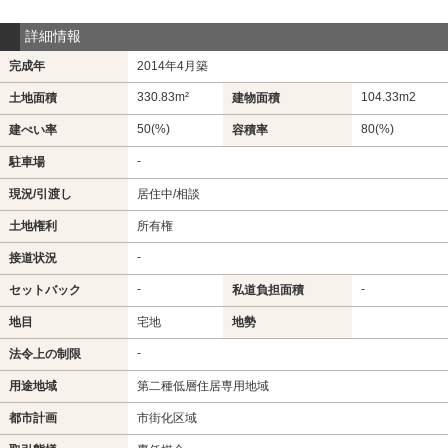
詳細情報
完成年
2014年4月築
330.83m²
104.33m
2
土地面積
建物面積
50(%)
80(%)
建ぺい率
容積率
-
駐車場
現況/引渡し
居住中/相談
土地権利
所有権
-
接道状況
-
-
セットバック
私道負担面積
地目
宅地
地勢
-
法令上の制限
用途地域
第二種低層住居専用地域
都市計画
市街化区域