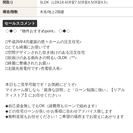
間取り
3LDK（LDK18.4/洋室7.5/洋室4.5/洋室4.5）
構造/階数
木造/地上2階建
セールスコメント
◇◆◇ 『物件おすすめpoint』 ◇◆◇
□平成26年4月建築の悠々ホームの注文住宅♪
□とても綺麗にお使いです
□空間デザインされた吹き抜けのある注文住宅
□吹抜けのある南向きの明るい3LDK（^^♪
□綺麗に整備されたお庭♪♪
□太陽光発電付です♪売電収入有♪
本日もご見学可能です！お気軽にどうぞ♪
マイホーム探しなら「親身な説明」と「ローン知識に強い」【リアル
ティストア】にお任せください♪
◆自己資金無しでもOK（諸費用もローンで組めます）
◆どの住宅ローンが良いかお客様に合わせアドバイス致します
◆無料送迎もお任せください！ご希望の場所までお迎えにあがります