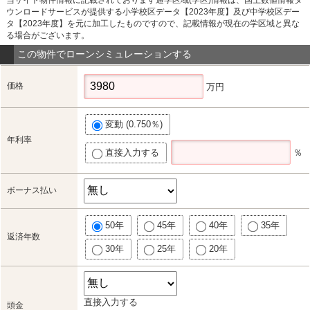
ウンロードサービスが提供する小学校区データ【2023年度】及び中学校区デー
タ【2023年度】を元に加工したものですので、記載情報が現在の学区域と異な
る場合がございます。
この物件でローンシミュレーションする
価格
万円
変動 (0.750％)
年利率
直接入力する
％
ボーナス払い
50年
45年
40年
35年
返済年数
30年
25年
20年
直接入力する
頭金