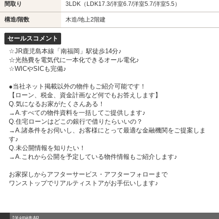
間取り
3LDK（LDK17.3/洋室6.7/洋室5.7/洋室5.5）
構造/階数
木造/地上2階建
セールスコメント
☆JR鹿児島本線「南福岡」駅徒歩14分♪
☆光熱費を電気代に一本化できるオール電化♪
☆WICやSICも完備♪
●当社ネット掲載以外の物件もご紹介可能です！
【ローン、税金、資金計画など何でもお答えします】
Q.気になるお家がたくさんある！
→A.すべての物件資料を一括してご提供します♪
Q.住宅ローンはどこの銀行で借りたらいいの？
→A.諸条件をお伺いし、お客様にとって最適な金融機関をご提案しま
す♪
Q.未公開情報を知りたい！
→A.これから公開を予定している物件情報もご紹介します♪
お家探しからアフターサービス・アフターフォローまで
ワンストップでリアルティストアがお手伝いします♪
詳細情報