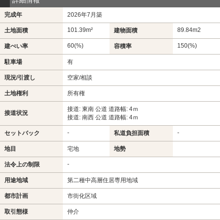
完成年
2026年7月築
101.39m²
89.84m
2
土地面積
建物面積
60(%)
150(%)
建ぺい率
容積率
駐車場
有
現況/引渡し
空家/相談
土地権利
所有権
接道: 東南 公道 道路幅: 4ｍ
接道状況
接道: 南西 公道 道路幅: 4ｍ
-
-
セットバック
私道負担面積
地目
宅地
地勢
-
法令上の制限
用途地域
第二種中高層住居専用地域
都市計画
市街化区域
取引態様
仲介