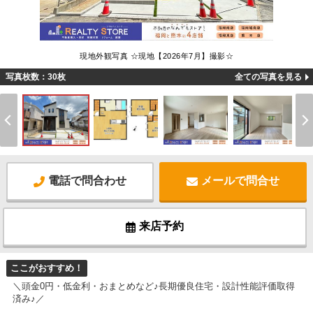
現地外観写真 ☆現地【2026年7月】撮影☆
写真枚数：30枚
全ての写真を見る
電話で問合わせ
メールで問合せ
来店予約
ここがおすすめ！
＼頭金0円・低金利・おまとめなど♪長期優良住宅・設計性能評価取得
済み♪／