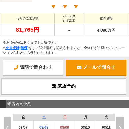
ボーナス
毎月のご返済額
物件価格
(×年2回)
81,765円
－
4,090万円
※返済金額はあくまでも目安です。
※
会員登録(無料)
をして詳細情報を記入されますと、全物件が自動でシミュレー
ションされとても便利になります。
電話で問合わせ
メールで問合せ
来店予約
来店内見予約
金
土
日
月
火
水
08/07
08/08
08/09
08/10
08/11
08/