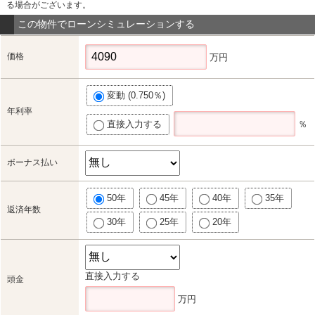
る場合がございます。
この物件でローンシミュレーションする
価格
万円
変動 (0.750％)
年利率
直接入力する
％
ボーナス払い
50年
45年
40年
35年
返済年数
30年
25年
20年
直接入力する
頭金
万円