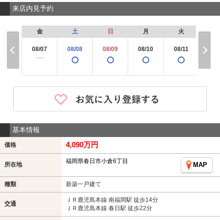
来店内見予約
金
土
日
月
火
水
08/07
08/08
08/09
08/10
08/11
08/
×
ー
基本情報
4,090万円
価格
福岡県春日市小倉6丁目
所在地
MAP
種類
新築一戸建て
ＪＲ鹿児島本線 南福岡駅 徒歩14分
交通
ＪＲ鹿児島本線 春日駅 徒歩22分