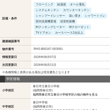
フローリング
給湯器
オール電化
システムキッチン
カウンターキッチン
シャンプードレッサー
追い焚き
シャワートイレ
設備・条件
室内洗濯機置場
浴室乾燥機
IHクッキングヒーター
Wクローゼット
TVドアホン
カースペース2台以上
建築確認番号
RHS-B00167-003091
物件番号
情報更新日
2026年08月07日
次回更新日
2026年08月21日
※各種情報と差異がある場合は現況優先となります
学区情報
春日市立春日小学校
小学校区
(福岡県春日市)
福岡県春日市立春日小学校学区の他の物件を見る
春日中学校
中学校区
(福岡県春日市)