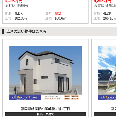
4,498万円
4,898万円
原町駅 徒歩6分
古賀駅 徒歩15
4LDK
4LDK
間取
築年
新築
間取
土地
182.35㎡
建物
100.6㎡
土地
266.10㎡
広さの近い物件はこちら
福岡県糟屋郡粕屋町花ヶ浦4丁目
福
新築一戸建て