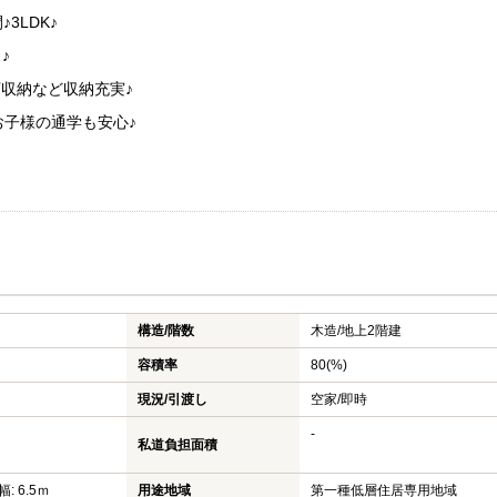
3LDK♪
♪
下収納など収納充実♪
お子様の通学も安心♪
構造/階数
木造/
地上2階建
容積率
80(%)
現況/引渡し
空家/即時
-
私道負担面積
: 6.5ｍ
用途地域
第一種低層住居専用地域