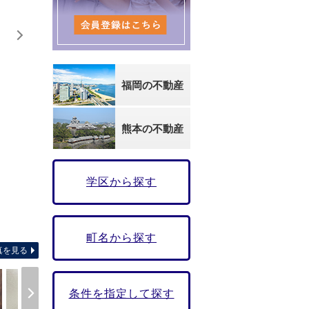
福岡の不動産
熊本の不動産
学区から探す
【間
町名から探す
真を見る
条件を指定して探す