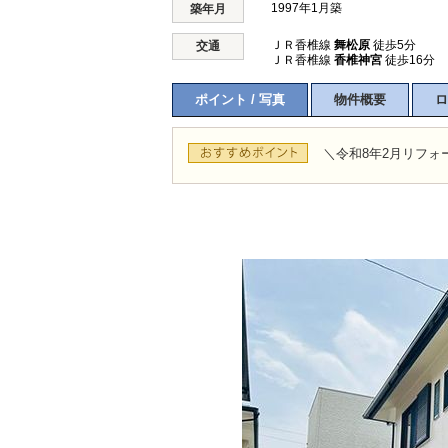
1997年1月築
築年月
ＪＲ香椎線
舞松原
徒歩5分
交通
ＪＲ香椎線
香椎神宮
徒歩16分
ポイント / 写真
物件概要
ロ
＼令和8年2月リフォ