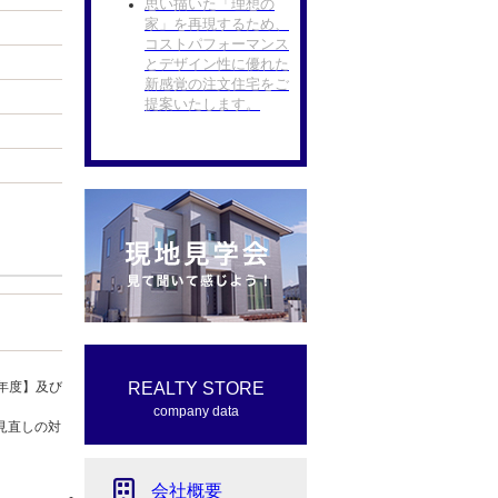
思い描いた「理想の
家」を再現するため、
コストパフォーマンス
とデザイン性に優れた
新感覚の注文住宅をご
提案いたします。
年度】及び
REALTY STORE
company data
見直しの対
会社概要