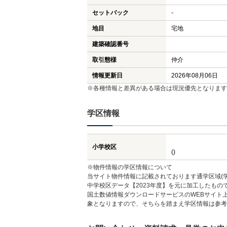
セットバック
-
地目
宅地
建築確認番号
取引態様
仲介
情報更新日
2026年08月06日
※各種情報と差異がある場合は現況優先となります
学区情報
小学校区
()
※物件情報の学区情報について
当サイト物件情報に記載されております通学区域(学
中学校区データ【2023年度】を元に加工したも
国土数値情報ダウンロードサービスのWEBサイト
象となりますので、そちらを踏まえ学区情報は参考