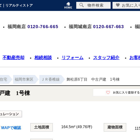
物件検索
お気に入
建て｜リアルティストア
福岡南店
0120-766-665
福岡城南店
0120-667-663
福
不動産売却
相続相談
リフォーム
スタッフ紹介
お客
住宅
福岡市東区
ＪＲ香椎線
舞松原6丁目 中古戸建 1号棟
戸建 1号棟
164.5m² (49.76坪)
土地面積
建物面積
MAPで確認
11