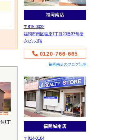
福岡南店
〒815-0032
福岡市南区塩原1丁目20番37号徳
永ビル1階
0120-766-665
福岡南店のブログ記事
仲1丁
福岡城南店
〒814-0104