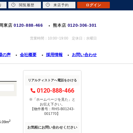
り
閲覧履歴
来店予約
ログイン
岡東店
0120-888-466
熊本店
0120-306-301
営業時間：10:00~19:00 定休日：水曜日
様の声
会社概要
採用情報
お問い合わせ
リアルティストアへ電話をかける
0120-888-466
※「ホームページを見た」
と
お伝え下さい。
【物件番号：RHS-B01243-
001770】
2
5.09m
お気軽にお問い合わせください