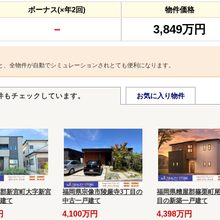
ボーナス(×年2回)
物件価格
－
3,849万円
と、全物件が自動でシミュレーションされとても便利になります。
件もチェックしています。
お気に入り物件
郡新宮町大字新宮
福岡県宗像市陵厳寺3丁目の
福岡県糟屋郡篠栗町尾
建て
中古一戸建て
目の新築一戸建て
円
4,100万円
4,398万円