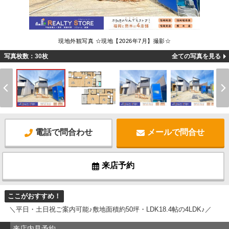
現地外観写真 ☆現地【2026年7月】撮影☆
写真枚数：30枚
全ての写真を見る
電話で問合わせ
メールで問合せ
来店予約
ここがおすすめ！
＼平日・土日祝ご案内可能♪敷地面積約50坪・LDK18.4帖の4LDK♪／
来店内見予約