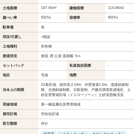
167.45m²
114.06m
2
土地面積
建物面積
50(%)
80(%)
建ぺい率
容積率
駐車場
有
現況/引渡し
-/相談
土地権利
所有権
接道状況
接道: 西 公道 道路幅: 5ｍ
-
-
セットバック
私道負担面積
地目
宅地
地勢
22条区域、絶対高さ10m、外壁後退1.0m、道路斜線制
法令上の制限
限、北側斜線制限、日影規制、戸建住環境形成地区、土
砂災害警戒区域（イエローゾーン）土砂流危険渓流
用途地域
第一種低層住居専用地域
都市計画
市街化区域
取引態様
仲介
給湯器
システムキッチン
カウンターキッチン