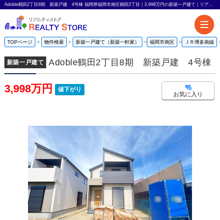
Adoble鶴田2丁目8期 新築戸建 4号棟 福岡県福岡市南区鶴田2丁目｜3,998万円の新築一戸建て｜リアルティストア
TOPページ
物件検索
新築一戸建て（新築一軒家）
福岡市南区
ＪＲ博多南線
Adoble鶴田2丁目8期 新築戸建 4号棟
新築一戸建て
3,998万円
値下がり
お気に入り