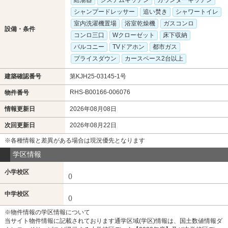
シャンプードレッサー
追い焚き
シャワートイレ
室内洗濯機置場
浴室乾燥機
ガスコンロ
設備・条件
コンロ三口
Wクローゼット
床下収納
バルコニー
TVドアホン
都市ガス
プライスダウン
カースペース2台以上
建築確認番号
第KJH25-03145-1号
RHS-B00166-006076
物件番号
情報更新日
2026年08月08日
次回更新日
2026年08月22日
※各種情報と差異がある場合は現況優先となります
学区情報
小学校区
()
中学校区
()
※物件情報の学区情報について
当サイト物件情報に記載されております通学区域(学区)情報は、国土数値情報ダ