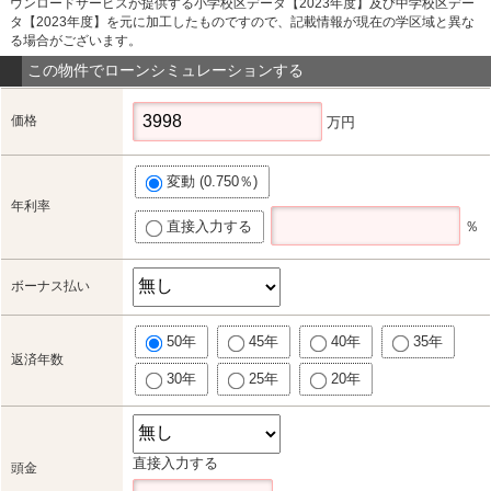
ウンロードサービスが提供する小学校区データ【2023年度】及び中学校区デー
タ【2023年度】を元に加工したものですので、記載情報が現在の学区域と異な
る場合がございます。
この物件でローンシミュレーションする
価格
万円
変動 (0.750％)
年利率
直接入力する
％
ボーナス払い
50年
45年
40年
35年
返済年数
30年
25年
20年
直接入力する
頭金