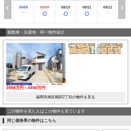
08/08
08/09
08/10
08/11
08/12
08/
×
ー
複数棟・分譲地・同一物件紹介
3998万円～4498万円
福岡市南区鶴田2丁目の物件を見る
この物件を見た人はこの物件も見ています
同じ価格帯の物件はこちら