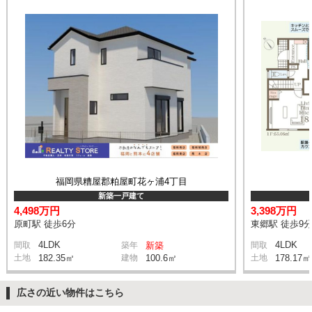
福岡県糟屋郡粕屋町花ヶ浦4丁目
新築一戸建て
4,498万円
3,398万円
原町駅 徒歩6分
東郷駅 徒歩9
4LDK
4LDK
間取
築年
新築
間取
土地
182.35㎡
建物
100.6㎡
土地
178.17㎡
広さの近い物件はこちら