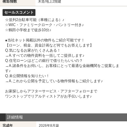
構造/階数
木造/地上2階建
セールスコメント
☆並列2台駐車可能（車種による）♪
☆WIC・ファミリークローク・パントリー付き♪
☆鶴田小学校まで徒歩10分♪
●当社ネット掲載以外の物件もご紹介可能です！
【ローン、税金、資金計画など何でもお答えします】
Q.気になるお家がたくさんある！
→A.すべての物件資料を一括してご提供します♪
Q.住宅ローンはどこの銀行で借りたらいいの？
→A.諸条件をお伺いし、お客様にとって最適な金融機関をご提案しま
す♪
Q.未公開情報を知りたい！
→A.これから公開を予定している物件情報もご紹介します♪
お家探しからアフターサービス・アフターフォローまで
ワンストップでリアルティストアがお手伝いします♪
詳細情報
完成年
2026年8月築