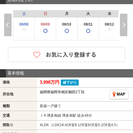
土
日
月
火
水
木
08/08
08/09
08/10
08/11
08/12
08/
×
ー
基本情報
3,998万円
価格
値下がり
福岡県福岡市南区鶴田2丁目
所在地
MAP
種類
新築一戸建て
交通
ＪＲ博多南線 博多南駅 徒歩48分
間取り
4LDK（LDK18.4/洋室8.1/洋室6/洋室5.2/洋室4.5）