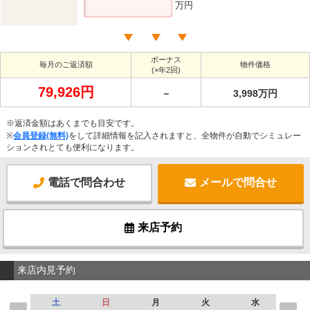
万円
ボーナス
毎月のご返済額
物件価格
(×年2回)
79,926円
－
3,998万円
※返済金額はあくまでも目安です。
※
会員登録(無料)
をして詳細情報を記入されますと、全物件が自動でシミュレー
ションされとても便利になります。
電話で問合わせ
メールで問合せ
来店予約
来店内見予約
土
日
月
火
水
木