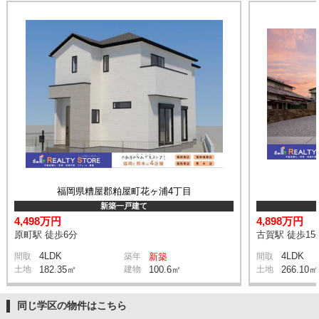
福岡県糟屋郡粕屋町花ヶ浦4丁目
新築一戸建て
4,498万円
4,898万円
原町駅 徒歩6分
古賀駅 徒歩15
4LDK
4LDK
間取
築年
新築
間取
土地
182.35㎡
建物
100.6㎡
土地
266.10㎡
同じ学区の物件はこちら