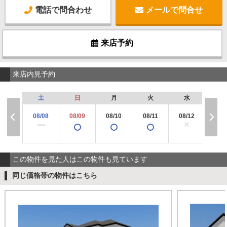
電話で問合わせ
メールで問合せ
来店予約
来店内見予約
土
日
月
火
水
木
08/08
08/09
08/10
08/11
08/12
08/
×
ー
この物件を見た人はこの物件も見ています
同じ価格帯の物件はこちら