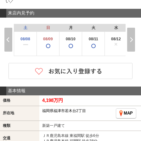
い／
来店内見予約
土
日
月
火
水
木
08/08
08/09
08/10
08/11
08/12
08/
×
ー
基本情報
4,198万円
価格
福岡県福津市若木台2丁目
所在地
MAP
種類
新築一戸建て
ＪＲ鹿児島本線 東福間駅 徒歩6分
交通
ＪＲ鹿児島本線 福間駅 徒歩38分