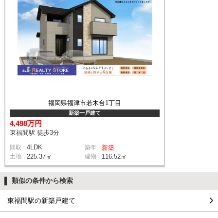
福岡県福津市若木台1丁目
新築一戸建て
4,498万円
東福間駅 徒歩3分
4LDK
間取
築年
新築
土地
225.37㎡
建物
116.52㎡
類似の条件から検索
東福間駅の新築戸建て