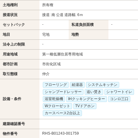
土地権利
所有権
接道状況
接道: 南 公道 道路幅: 6ｍ
-
-
セットバック
私道負担面積
地目
宅地
地勢
-
法令上の制限
用途地域
第一種低層住居専用地域
都市計画
市街化区域
取引態様
仲介
フローリング
給湯器
システムキッチン
シャンプードレッサー
追い焚き
シャワートイレ
設備・条件
浴室乾燥機
IHクッキングヒーター
コンロ三口
Wクローゼット
TVドアホン
カースペース2台以上
建築確認番号
RHS-B01243-001759
物件番号