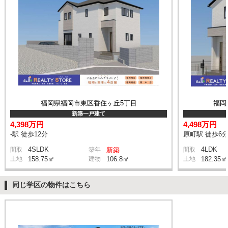
福岡県福岡市東区香住ヶ丘5丁目
福岡
新築一戸建て
4,398万円
4,498万円
-駅 徒歩12分
原町駅 徒歩6
4SLDK
4LDK
間取
築年
新築
間取
土地
158.75㎡
建物
106.8㎡
土地
182.35㎡
同じ学区の物件はこちら