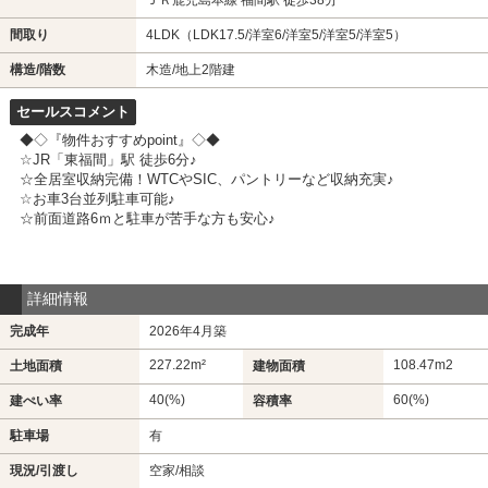
間取り
4LDK（LDK17.5/洋室6/洋室5/洋室5/洋室5）
構造/階数
木造/地上2階建
セールスコメント
◆◇『物件おすすめpoint』◇◆
☆JR「東福間」駅 徒歩6分♪
☆全居室収納完備！WTCやSIC、パントリーなど収納充実♪
☆お車3台並列駐車可能♪
☆前面道路6ｍと駐車が苦手な方も安心♪
詳細情報
完成年
2026年4月築
227.22m²
108.47m
2
土地面積
建物面積
40(%)
60(%)
建ぺい率
容積率
駐車場
有
現況/引渡し
空家/相談