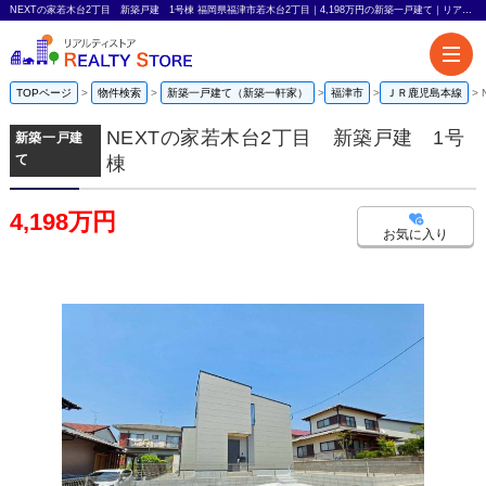
NEXTの家若木台2丁目 新築戸建 1号棟 福岡県福津市若木台2丁目｜4,198万円の新築一戸建て｜リアルティストア
TOPページ
物件検索
新築一戸建て（新築一軒家）
福津市
ＪＲ鹿児島本線
NEXTの家若木台2丁目 新築戸建 1号
新築一戸建
て
棟
4,198万円
お気に入り