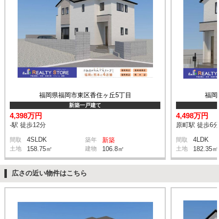
福岡県福岡市東区香住ヶ丘5丁目
福岡
新築一戸建て
4,398万円
4,498万円
-駅 徒歩12分
原町駅 徒歩6
4SLDK
4LDK
間取
築年
新築
間取
土地
158.75㎡
建物
106.8㎡
土地
182.35㎡
広さの近い物件はこちら