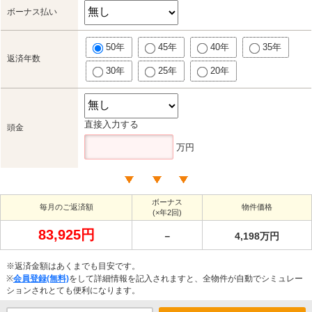
ボーナス払い
50年
45年
40年
35年
返済年数
30年
25年
20年
直接入力する
頭金
万円
ボーナス
毎月のご返済額
物件価格
(×年2回)
83,925円
－
4,198万円
※返済金額はあくまでも目安です。
※
会員登録(無料)
をして詳細情報を記入されますと、全物件が自動でシミュレー
ションされとても便利になります。