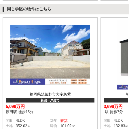
同じ学区の物件はこちら
福岡県筑紫野市大字筑紫
新築一戸建て
5,098万円
3,698万円
原田駅 徒歩15分
-駅 徒歩7分
4LDK
4LDK
間取
築年
新築
間取
土地
352.62㎡
建物
101.02㎡
土地
132.83㎡