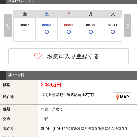
金
土
日
月
火
水
08/07
08/08
08/09
08/10
08/11
08/
×
ー
基本情報
3,349万円
価格
福岡県筑紫野市筑紫駅前通2丁目
所在地
MAP
種類
中古一戸建て
交通
- -駅 -
間取り
5LDK（LDK19/和室8/和室8/洋室6.5/洋室6.5/洋室5.5）