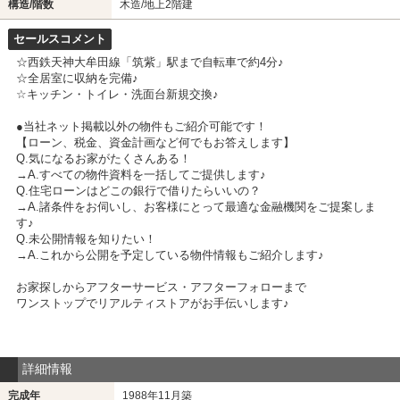
構造/階数
木造/地上2階建
セールスコメント
☆西鉄天神大牟田線「筑紫」駅まで自転車で約4分♪
☆全居室に収納を完備♪
☆キッチン・トイレ・洗面台新規交換♪
●当社ネット掲載以外の物件もご紹介可能です！
【ローン、税金、資金計画など何でもお答えします】
Q.気になるお家がたくさんある！
→A.すべての物件資料を一括してご提供します♪
Q.住宅ローンはどこの銀行で借りたらいいの？
→A.諸条件をお伺いし、お客様にとって最適な金融機関をご提案しま
す♪
Q.未公開情報を知りたい！
→A.これから公開を予定している物件情報もご紹介します♪
お家探しからアフターサービス・アフターフォローまで
ワンストップでリアルティストアがお手伝いします♪
詳細情報
完成年
1988年11月築