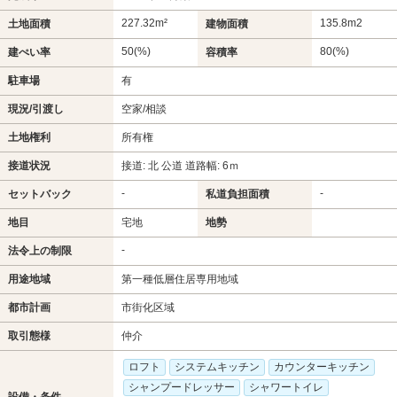
227.32m²
135.8m
2
土地面積
建物面積
50(%)
80(%)
建ぺい率
容積率
駐車場
有
現況/引渡し
空家/相談
土地権利
所有権
接道状況
接道: 北 公道 道路幅: 6ｍ
-
-
セットバック
私道負担面積
地目
宅地
地勢
-
法令上の制限
用途地域
第一種低層住居専用地域
都市計画
市街化区域
取引態様
仲介
ロフト
システムキッチン
カウンターキッチン
シャンプードレッサー
シャワートイレ
設備・条件