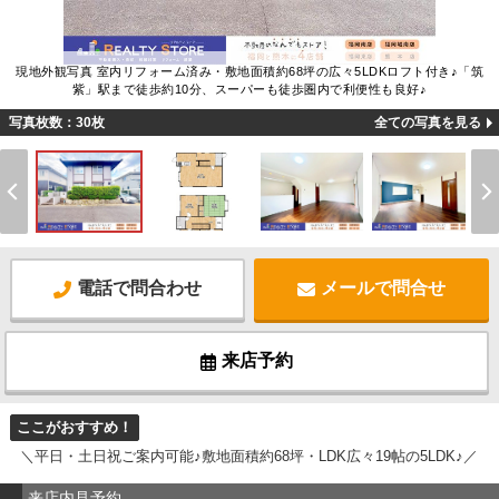
現地外観写真 室内リフォーム済み・敷地面積約68坪の広々5LDKロフト付き♪「筑
紫」駅まで徒歩約10分、スーパーも徒歩圏内で利便性も良好♪
写真枚数：30枚
全ての写真を見る
電話で問合わせ
メールで問合せ
来店予約
ここがおすすめ！
＼平日・土日祝ご案内可能♪敷地面積約68坪・LDK広々19帖の5LDK♪／
来店内見予約