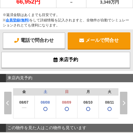
66,952円
－
3,349万円
※返済金額はあくまでも目安です。
※
会員登録(無料)
をして詳細情報を記入されますと、全物件が自動でシミュレー
ションされとても便利になります。
電話で問合わせ
メールで問合せ
来店予約
来店内見予約
金
土
日
月
火
水
08/07
08/08
08/09
08/10
08/11
08/
×
ー
この物件を見た人はこの物件も見ています