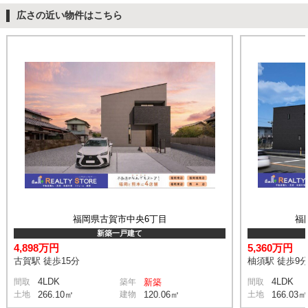
広さの近い物件はこちら
福岡県古賀市中央6丁目
福
新築一戸建て
4,898万円
5,360万円
古賀駅 徒歩15分
柚須駅 徒歩9
4LDK
4LDK
間取
築年
新築
間取
土地
266.10㎡
建物
120.06㎡
土地
166.03㎡