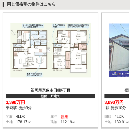
同じ価格帯の物件はこちら
福岡県宗像市田熊6丁目
福
新築一戸建て
3,398万円
3,890万円
東郷駅 徒歩9分
-駅 徒歩10分
4LDK
4LDK
間取
築年
新築
間取
土地
178.17㎡
建物
112.19㎡
土地
139.91㎡