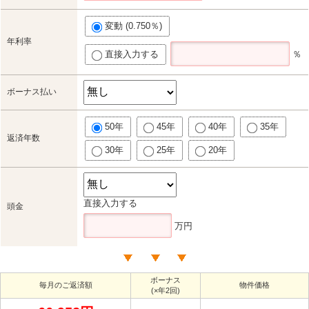
変動 (0.750％)
年利率
直接入力する
％
ボーナス払い
50年
45年
40年
35年
返済年数
30年
25年
20年
直接入力する
頭金
万円
ボーナス
毎月のご返済額
物件価格
(×年2回)