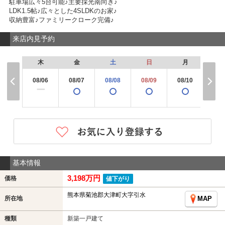
駐車場広々5台可能♪主要採光南向き♪
LDK1.5帖♪広々とした4SLDKのお家♪
収納豊富♪ファミリークローク完備♪
来店内見予約
木
金
土
日
月
火
08/06
08/07
08/08
08/09
08/10
08/
ー
基本情報
3,198万円
価格
値下がり
熊本県菊池郡大津町大字引水
所在地
MAP
種類
新築一戸建て