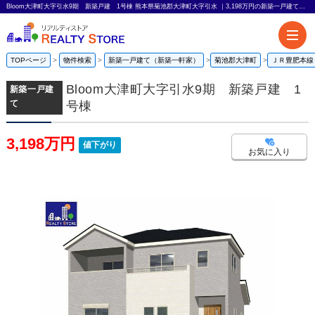
Bloom大津町大字引水9期 新築戸建 1号棟 熊本県菊池郡大津町大字引水 ｜3,198万円の新築一戸建て｜リアルティストア
TOPページ
物件検索
新築一戸建て（新築一軒家）
菊池郡大津町
ＪＲ豊肥本線
Bloom大津町大字引水9期 新築戸建 1
新築一戸建
て
号棟
3,198万円
値下がり
お気に入り