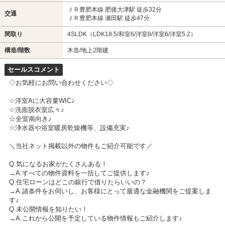
ＪＲ豊肥本線 肥後大津駅 徒歩32分
交通
ＪＲ豊肥本線 瀬田駅 徒歩47分
間取り
4SLDK（LDK18.5/和室6/洋室8/洋室6/洋室5.2）
構造/階数
木造/地上2階建
セールスコメント
◇お気軽にお問い合わせください◇
☆洋室Aに大容量WIC♪
☆洗面脱衣室広々♪
☆全室南向き♪
☆浄水器や浴室暖房乾燥機等、設備充実♪
＼当社ネット掲載以外の物件もご紹介可能です／
Q.気になるお家がたくさんある！
→A.すべての物件資料を一括してご提供します♪
Q.住宅ローンはどこの銀行で借りたらいいの？
→A.諸条件をお伺いし、お客様にとって最適な金融機関をご提案しま
す♪
Q.未公開情報を知りたい！
→A.これから公開を予定している物件情報もご紹介します♪