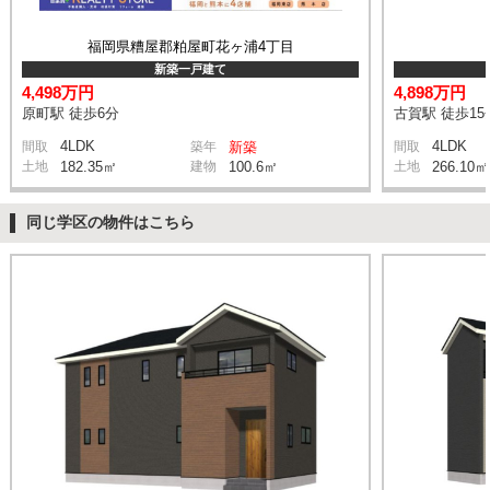
福岡県糟屋郡粕屋町花ヶ浦4丁目
新築一戸建て
4,498万円
4,898万円
原町駅 徒歩6分
古賀駅 徒歩15
4LDK
4LDK
間取
築年
新築
間取
土地
182.35㎡
建物
100.6㎡
土地
266.10㎡
同じ学区の物件はこちら