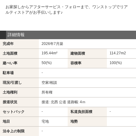
お家探しからアフターサービス・フォローまで、ワンストップでリア
ルティストアがお手伝いします♪
詳細情報
完成年
2026年7月築
195.44m²
114.27m
2
土地面積
建物面積
50(%)
100(%)
建ぺい率
容積率
-
駐車場
現況/引渡し
空家/相談
土地権利
所有権
接道状況
接道: 北西 公道 道路幅: 4ｍ
-
-
セットバック
私道負担面積
地目
宅地
地勢
-
法令上の制限