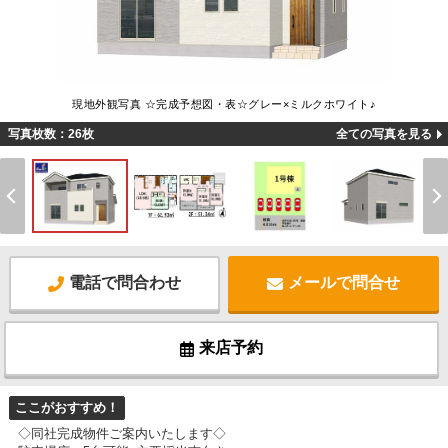
現地外観写真 ☆完成予想図・表☆グレー×ミルクホワイト♪
写真枚数：26枚
全ての写真を見る
電話で問合わせ
メールで問合せ
来店予約
ここがおすすめ！
◇同社完成物件ご案内いたします◇