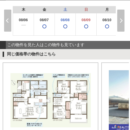
木
金
土
日
月
火
08/06
08/07
08/08
08/09
08/10
08/
ー
この物件を見た人はこの物件も見ています
同じ価格帯の物件はこちら