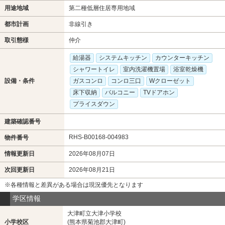
用途地域
第二種低層住居専用地域
都市計画
非線引き
取引態様
仲介
給湯器
システムキッチン
カウンターキッチン
シャワートイレ
室内洗濯機置場
浴室乾燥機
設備・条件
ガスコンロ
コンロ三口
Wクローゼット
床下収納
バルコニー
TVドアホン
プライスダウン
建築確認番号
RHS-B00168-004983
物件番号
情報更新日
2026年08月07日
次回更新日
2026年08月21日
※各種情報と差異がある場合は現況優先となります
学区情報
大津町立大津小学校
小学校区
(熊本県菊池郡大津町)