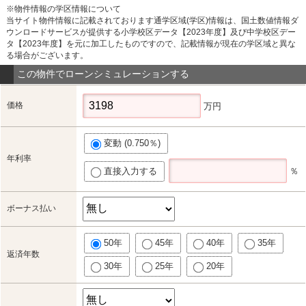
※物件情報の学区情報について
当サイト物件情報に記載されております通学区域(学区)情報は、国土数値情報ダ
ウンロードサービスが提供する小学校区データ【2023年度】及び中学校区デー
タ【2023年度】を元に加工したものですので、記載情報が現在の学区域と異な
る場合がございます。
この物件でローンシミュレーションする
価格
万円
変動 (0.750％)
年利率
直接入力する
％
ボーナス払い
50年
45年
40年
35年
返済年数
30年
25年
20年