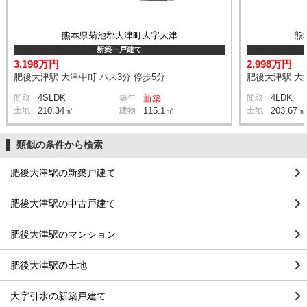
熊本県菊池郡大津町大字大津
熊
新築一戸建て
3,198万円
2,998万円
肥後大津駅 大津中町 バス3分 停歩5分
肥後大津駅 大津
4SLDK
4LDK
間取
築年
新築
間取
土地
210.34㎡
建物
115.1㎡
土地
203.67㎡
類似の条件から検索
肥後大津駅の新築戸建て
肥後大津駅の中古戸建て
肥後大津駅のマンション
肥後大津駅の土地
大字引水の新築戸建て