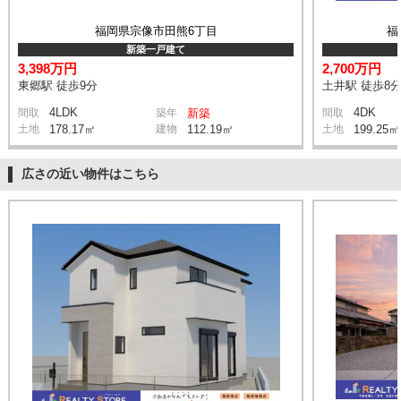
福岡県宗像市田熊6丁目
福
新築一戸建て
3,398万円
2,700万円
東郷駅 徒歩9分
土井駅 徒歩8
4LDK
4DK
間取
築年
新築
間取
土地
178.17㎡
建物
112.19㎡
土地
199.25㎡
広さの近い物件はこちら