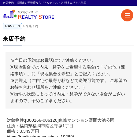
来店予約｜福岡市の不動産ならリアルティストア-熊本エリアも対応-
TOPページ
来店予約
来店予約
※当日の予約はお電話にてご連絡ください。
※現地集合での内見・見学をご希望する場合は「その他（連
絡事項）」に「現地集合を希望」とご記入ください。
※お迎え（ご自宅や最寄り駅などで送迎可能です。 ご希望の
お待ち合わせ場所をご連絡ください。）
※物件の状況によっては内見・見学ができない場合がござい
ますので、予めご了承ください。
対象物件:
[B00166-006120]東峰マンション野間大池公園
住所：福岡県福岡市南区寺塚1丁目
価格：3,349万円
https://realtystore.co.jp/s_r_10269/