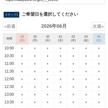
ご希望日を選択してください
ステップ1
2026年06月
«前週
次週»
28
29
30
01
02
03
04
時間
(日)
(月)
(火)
(水)
(木)
(金)
(土)
10:00
×
×
×
×
×
×
×
10:30
×
×
×
×
×
×
×
11:00
×
×
×
×
×
×
×
11:30
×
×
×
×
×
×
×
12:00
×
×
×
×
×
×
×
12:30
×
×
×
×
×
×
×
13:00
×
×
×
×
×
×
×
13:30
×
×
×
×
×
×
×