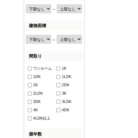
～
建物面積
～
間取り
ワンルーム
1K
1DK
1LDK
2K
2DK
2LDK
3K
3DK
3LDK
4K
4DK
4LDK以上
築年数