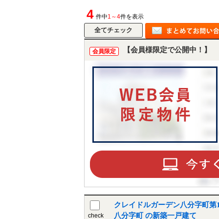
4
件中
1～4
件を表示
【会員様限定で公開中！】
会員限定
クレイドルガーデン八分字町第1
八分字町 の新築一戸建て
check