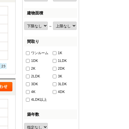
建物面積
～
間取り
ワンルーム
1K
1DK
1LDK
2K
2DK
2LDK
3K
3DK
3LDK
4K
4DK
4LDK以上
築年数