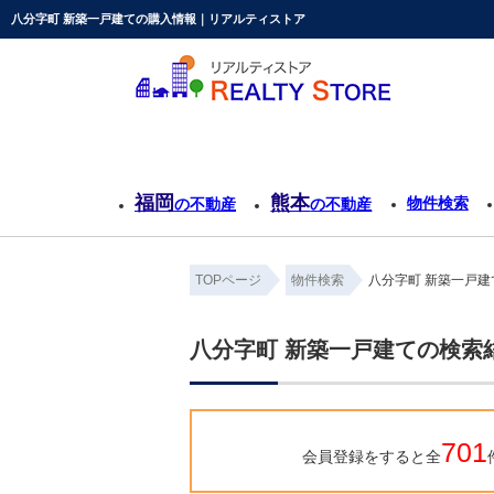
八分字町 新築一戸建ての購入情報｜リアルティストア
福岡
熊本
物件検索
の不動産
の不動産
TOPページ
物件検索
八分字町 新築一戸
八分字町 新築一戸建ての検索
701
会員登録をすると全