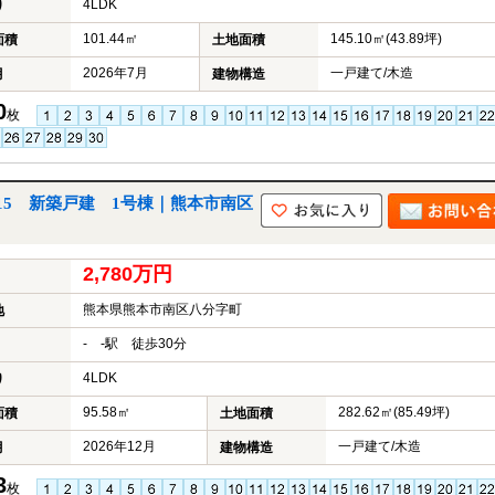
4LDK
り
101.44㎡
145.10㎡(43.89坪)
面積
土地面積
2026年7月
一戸建て/木造
月
建物構造
0
枚
5 新築戸建 1号棟｜熊本市南区
2,780万円
熊本県熊本市南区八分字町
地
- -駅 徒歩30分
4LDK
り
95.58㎡
282.62㎡(85.49坪)
面積
土地面積
2026年12月
一戸建て/木造
月
建物構造
3
枚