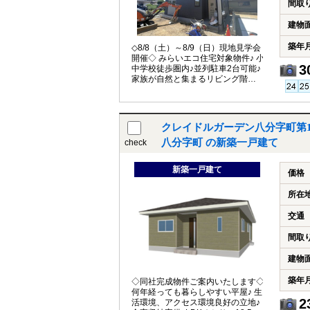
間取
建物
築年
◇8/8（土）～8/9（日）現地見学会
開催◇ みらいエコ住宅対象物件♪ 小
3
中学校徒歩圏内♪並列駐車2台可能♪
家族が自然と集まるリビング階段♪
収納豊富な4LDKのお家♪
クレイドルガーデン八分字町第1
八分字町 の新築一戸建て
check
新築一戸建て
価格
所在
交通
間取
建物
築年
◇同社完成物件ご案内いたします◇
何年経っても暮らしやすい平屋♪ 生
2
活環境、アクセス環境良好の立地♪