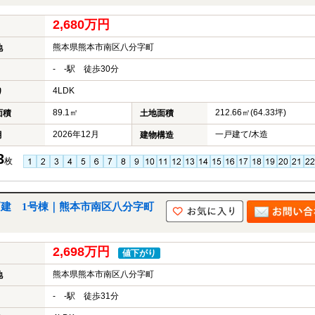
2,680万円
熊本県熊本市南区八分字町
地
- -駅 徒歩30分
4LDK
り
89.1㎡
212.66㎡(64.33坪)
面積
土地面積
2026年12月
一戸建て/木造
月
建物構造
3
枚
築戸建 1号棟｜熊本市南区八分字町
2,698万円
値下がり
熊本県熊本市南区八分字町
地
- -駅 徒歩31分