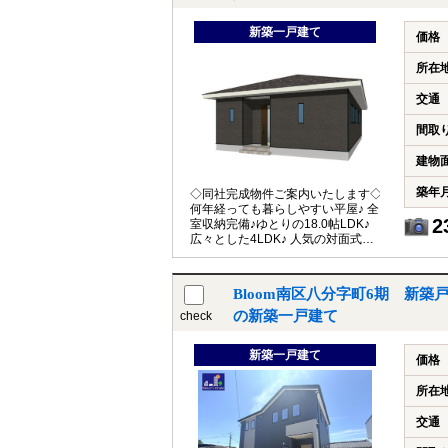
新築一戸建て
価格
所在
交通
間取
建物
築年
◇同社完成物件ご案内いたします◇
何年経っても暮らしやすい平屋♪ 全
2
室収納完備♪ゆとりの18.0帖LDK♪
広々とした4LDK♪ 人気の対面式キ
ッチン♪
Bloom南区八分字町6期 新
の新築一戸建て
check
新築一戸建て
価格
所在
交通