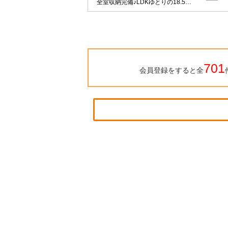
全室収納完備♪LDKゆとりの18.5帖
♪
701
会員登録をすると全