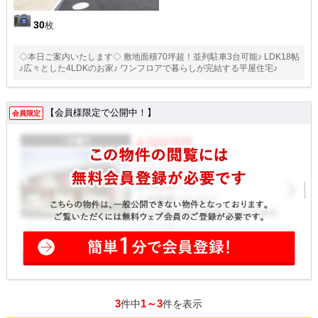
30
枚
◇本日ご案内いたします◇ 敷地面積70坪超！並列駐車3台可能♪ LDK18帖
♪広々とした4LDKのお家♪ ワンフロアで暮らしが完結する平屋住宅♪
【会員様限定で公開中！】
会員限定
3
1～3
件中
件を表示