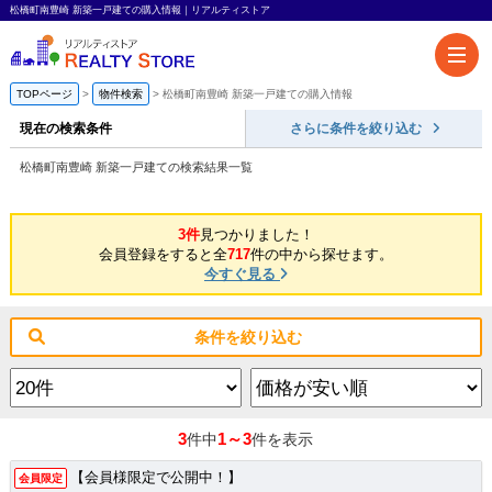
松橋町南豊崎 新築一戸建ての購入情報｜リアルティストア
TOPページ
物件検索
松橋町南豊崎 新築一戸建ての購入情報
現在の検索条件
さらに条件を絞り込む
松橋町南豊崎 新築一戸建ての検索結果一覧
3件
見つかりました！
会員登録をすると全
717
件の中から探せます。
今すぐ見る
条件を絞り込む
3
1～3
件中
件を表示
【会員様限定で公開中！】
会員限定