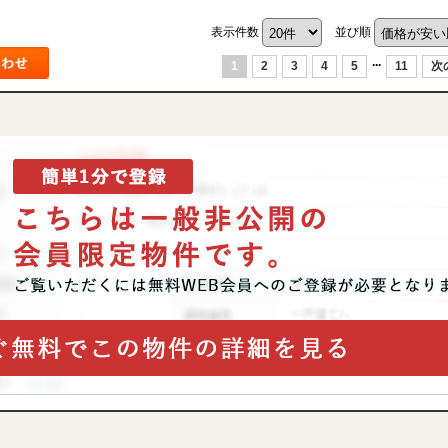
表示件数
並び順
...
1
2
3
4
5
11
次