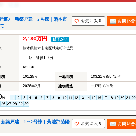
野第3 新築戸建 2号棟｜熊本市
て
2,180万円
値下がり
熊本県熊本市南区城南町今吉野
地
- -駅 徒歩163分
4SLDK
り
101.25㎡
183.21㎡(55.42坪)
面積
土地面積
2026年2月
一戸建て/木造
月
建物構造
0
枚
新築戸建 1～2号棟｜菊池郡菊陽