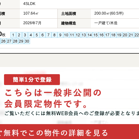
4SLDK
り
107.64㎡
200.00㎡(60.5坪)
面積
土地面積
2026年7月
一戸建て/木造
月
建物構造
0
枚