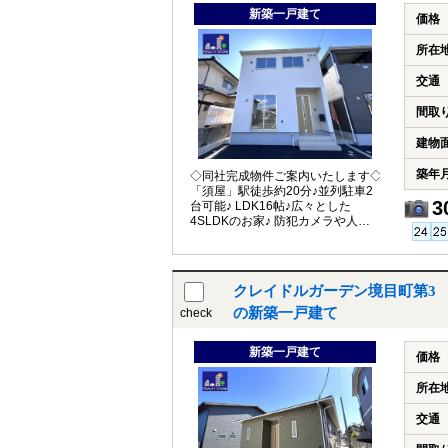
新築一戸建て
価格
所在
交通
間取
建物
築年
◇同社完成物件ご案内いたします◇
「須屋」駅徒歩約20分♪並列駐車2
3
台可能♪ LDK16帖♪広々とした
4SLDKのお家♪ 防犯カメラや人感
センサー付玄関灯完備で防犯面も
安心♪
クレイドルガーデン境目町第3
の新築一戸建て
check
新築一戸建て
価格
所在
交通