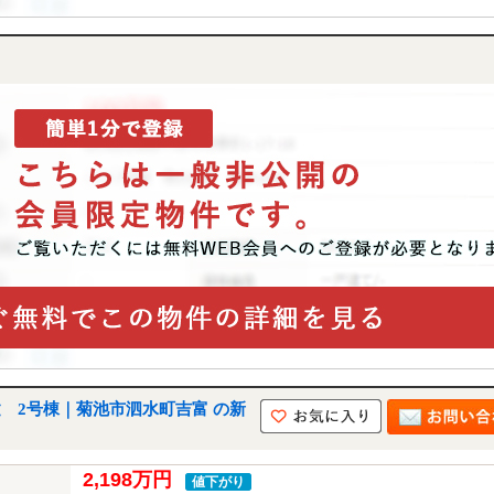
建 2号棟｜菊池市泗水町吉富 の新
2,198万円
値下がり