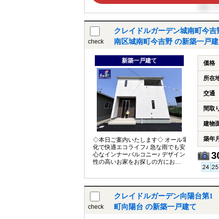
クレイドルガーデン城南町今吉
南区城南町今吉野 の新築一戸建
check
新築一戸建て
価格
所在
交通
間取
建物
築年
◇本日ご案内いたします◇ オール電
化で快適エコライフ♪ 急な雨でも安
3
心なインナーバルコニー♪ デザイン
性の高いお家をお探しの方におす
すめ♪
クレイドルガーデン向陽台第1 
町向陽台 の新築一戸建て
check