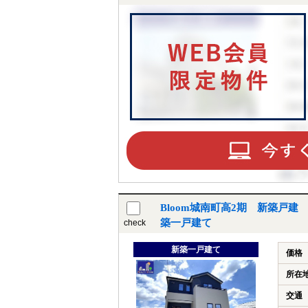
Bloom城南町高2期 新築戸建
築一戸建て
check
新築一戸建て
価格
所在
交通