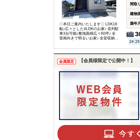
間取
建物
築年
◇本日ご案内いたします◇ LDK18
帖♪広々とした4LDKのお家♪ 並列駐
3
車3台可能♪敷地面積広々60坪♪ 全
室南向きで明るいお家♪ 全室収納完
備♪
【会員様限定で公開中！】
会員限定