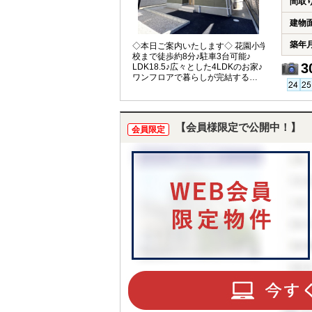
間取
建物
築年
◇本日ご案内いたします◇ 花園小学
校まで徒歩約8分♪駐車3台可能♪
3
LDK18.5♪広々とした4LDKのお家♪
ワンフロアで暮らしが完結する平
屋住宅♪
【会員様限定で公開中！】
会員限定