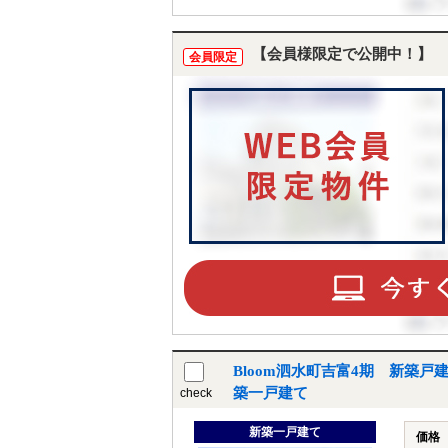
【会員様限定で公開中！】
会員限定
Bloom泗水町吉富4期 新築戸
築一戸建て
check
新築一戸建て
価格