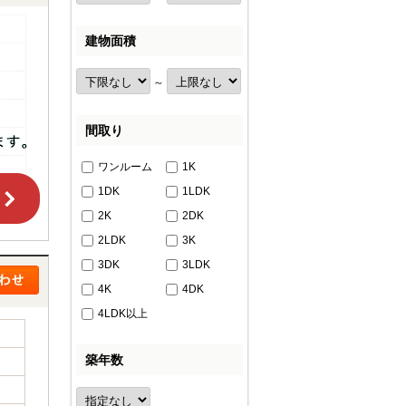
建物面積
～
間取り
ワンルーム
1K
1DK
1LDK
2K
2DK
2LDK
3K
3DK
3LDK
4K
4DK
4LDK以上
築年数