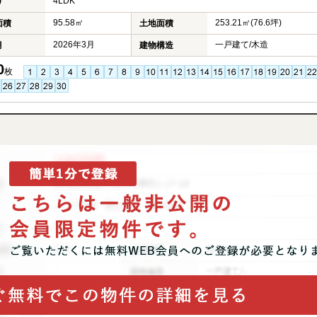
4LDK
り
95.58㎡
253.21㎡(76.6坪)
面積
土地面積
2026年3月
一戸建て/木造
月
建物構造
0
枚