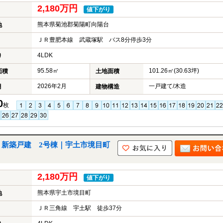
2,180万円
値下がり
熊本県菊池郡菊陽町向陽台
地
ＪＲ豊肥本線 武蔵塚駅 バス8分停歩3分
4LDK
り
95.58㎡
101.26㎡(30.63坪)
面積
土地面積
2026年2月
一戸建て/木造
月
建物構造
0
枚
 新築戸建 2号棟｜宇土市境目町
2,180万円
値下がり
熊本県宇土市境目町
地
ＪＲ三角線 宇土駅 徒歩37分