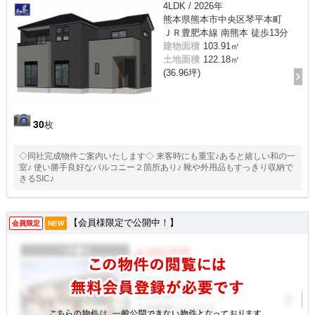
4LDK / 2026年
熊本県熊本市中央区琴平本町
ＪＲ豊肥本線 南熊本 徒歩13分
建物面積
103.91㎡
土地面積
122.18㎡
(36.96坪)
30
枚
◇同社完成物件ご案内いたします◇ 来客時にも重宝♪あると嬉しい和の一
室♪ 使い勝手良好なバルコニー２箇所あり♪ 靴や外用品もすっきり収納で
きるSIC♪
【会員様限定で公開中！】
会員限定
NEW