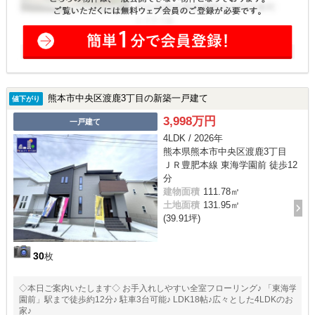
熊本市中央区渡鹿3丁目の新築一戸建て
値下がり
3,998万円
一戸建て
4LDK / 2026年
熊本県熊本市中央区渡鹿3丁目
ＪＲ豊肥本線 東海学園前 徒歩12
分
建物面積
111.78㎡
土地面積
131.95㎡
(39.91坪)
30
枚
◇本日ご案内いたします◇ お手入れしやすい全室フローリング♪ 「東海学
園前」駅まで徒歩約12分♪ 駐車3台可能♪ LDK18帖♪広々とした4LDKのお
家♪