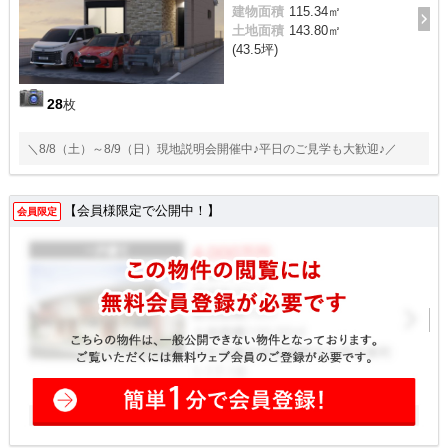
建物面積
115.34㎡
土地面積
143.80㎡
(43.5坪)
28
枚
＼8/8（土）～8/9（日）現地説明会開催中♪平日のご見学も大歓迎♪／
【会員様限定で公開中！】
会員限定