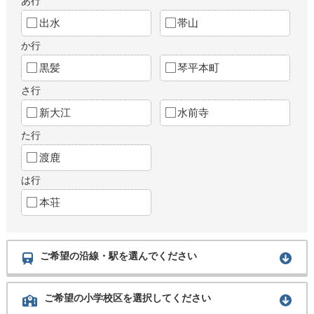
あ行
出水
帯山
か行
黒髪
琴平本町
さ行
新大江
水前寺
た行
渡鹿
は行
本荘
ご希望の沿線・駅を選んでください
ご希望の小学校区を選択してください