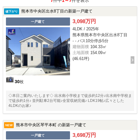
7
1～7
件中
件を表示
熊本市中央区出水8丁目の新築一戸建て
値下がり
3,098万円
一戸建て
4LDK / 2025年
熊本県熊本市中央区出水8丁目
- - バス10分停歩5分
建物面積
104.33㎡
土地面積
154.09㎡
(46.61坪)
30
枚
◇本日ご案内いたします◇ 出水南小学校まで徒歩約12分♪出水南中学校ま
で徒歩約1分♪ 並列駐車2台可能♪全室収納完備♪ LDK19帖♪広々とした
4LDKのお家♪
熊本市中央区琴平本町 の新築一戸建て
NEW
3,698万円
一戸建て