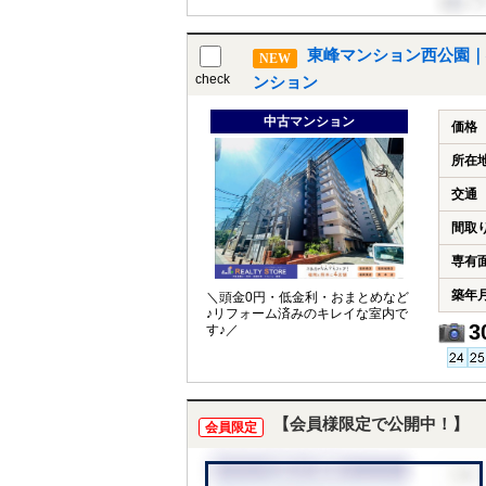
東峰マンション西公園｜
NEW
check
ンション
中古マンション
価格
所在
交通
間取
専有
築年
＼頭金0円・低金利・おまとめなど
♪リフォーム済みのキレイな室内で
3
す♪／
【会員様限定で公開中！】
会員限定