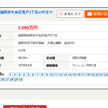
福岡市中央区荒戸3丁目の中古マ
2,580万円
福岡県福岡市中央区荒戸3丁目
地
福岡市地下鉄空港線 大濠公園駅 徒歩5分
2LDK
り
48.59㎡
2階/12階建
面積
所在階
1978年9月
マンション/SRC造
月
建物構造
0
枚