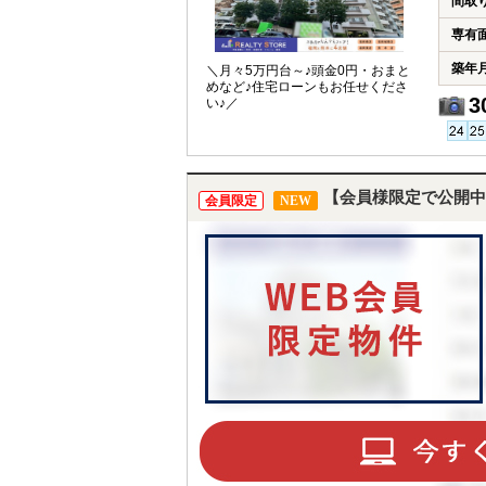
間取
専有
築年
＼月々5万円台～♪頭金0円・おまと
めなど♪住宅ローンもお任せくださ
3
い♪／
【会員様限定で公開中
会員限定
NEW