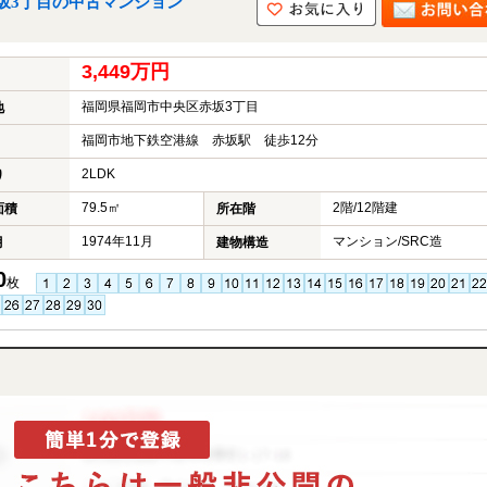
坂3丁目の中古マンション
3,449万円
福岡県福岡市中央区赤坂3丁目
地
福岡市地下鉄空港線 赤坂駅 徒歩12分
2LDK
り
79.5㎡
2階/12階建
面積
所在階
1974年11月
マンション/SRC造
月
建物構造
0
枚