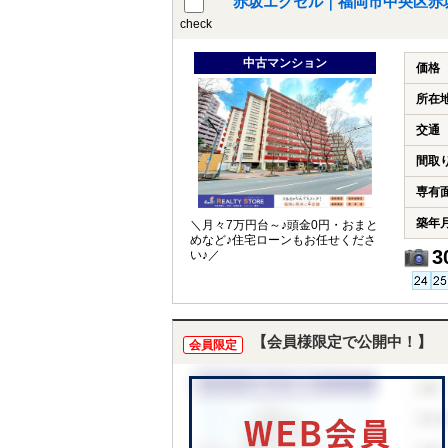
赤坂エクセル｜福岡市中央区赤
check
中古マンション
価格
所在
交通
間取
専有
築年
＼月々7万円台～♪頭金0円・おまと
めなど♪住宅ローンもお任せくださ
3
い♪／
【会員様限定で公開中！】
会員限定