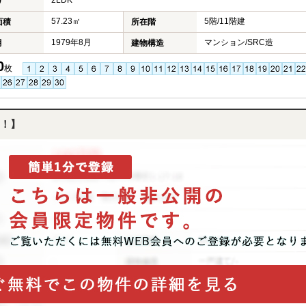
2LDK
り
57.23㎡
5階/11階建
面積
所在階
1979年8月
マンション/SRC造
月
建物構造
0
枚
！】