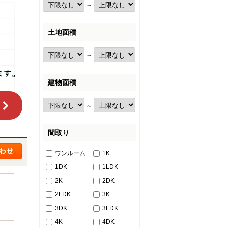
～
土地面積
～
建物面積
～
間取り
ワンルーム
1K
1DK
1LDK
2K
2DK
2LDK
3K
3DK
3LDK
4K
4DK