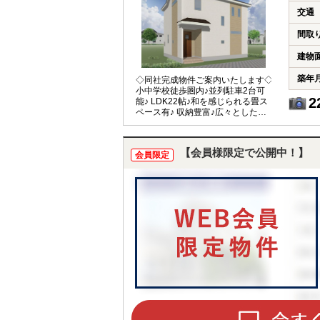
交通
間取
建物
築年
◇同社完成物件ご案内いたします◇
小中学校徒歩圏内♪並列駐車2台可
2
能♪ LDK22帖♪和を感じられる畳ス
ペース有♪ 収納豊富♪広々とした
4LDKのお家♪
【会員様限定で公開中！】
会員限定