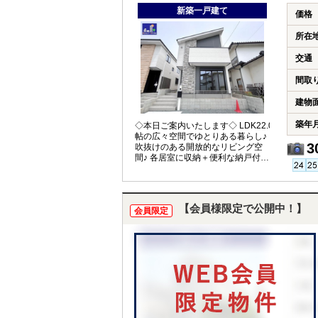
新築一戸建て
価格
所在
交通
間取
建物
築年
◇本日ご案内いたします◇ LDK22.0
帖の広々空間でゆとりある暮らし♪
3
吹抜けのある開放的なリビング空
間♪ 各居室に収納＋便利な納戸付き
♪
【会員様限定で公開中！】
会員限定