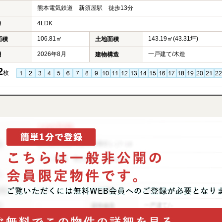
熊本電気鉄道 新須屋駅 徒歩13分
4LDK
り
106.81㎡
143.19㎡(43.31坪)
面積
土地面積
2026年8月
一戸建て/木造
月
建物構造
2
枚