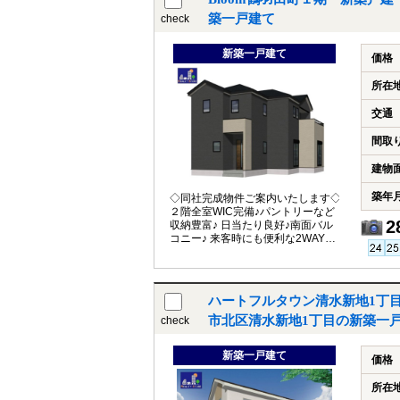
築一戸建て
check
新築一戸建て
価格
所在
交通
間取
建物
築年
◇同社完成物件ご案内いたします◇
２階全室WIC完備♪パントリーなど
2
収納豊富♪ 日当たり良好♪南面バル
コニー♪ 来客時にも便利な2WAY動
線の和室♪
ハートフルタウン清水新地1丁目
市北区清水新地1丁目の新築一
check
新築一戸建て
価格
所在