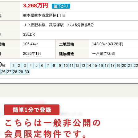
3,268万円
値下がり
熊本県熊本市北区楠1丁目
地
ＪＲ豊肥本線 武蔵塚駅 バス6分停歩5分
3SLDK
り
106.44㎡
143.08㎡(43.28坪)
面積
土地面積
2026年1月
一戸建て/木造
月
建物構造
0
枚