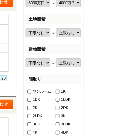
～
土地面積
～
建物面積
～
間取り
ワンルーム
1K
1DK
1LDK
2K
2DK
2LDK
3K
3DK
3LDK
4K
4DK