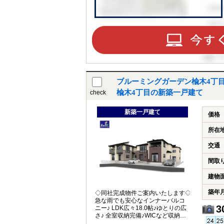
ブルーミングガーデン楡木4丁
楡木4丁目の新築一戸建て
check
新築一戸建て
価格
所在
交通
間取
建物
築年
◇同社完成物件ご案内いたします◇
急な雨でも安心なインナーバルコ
3
ニー♪ LDK広々18.0帖♪ゆとりの広
さ♪ 全室収納完備♪WICなど収納豊
富♪