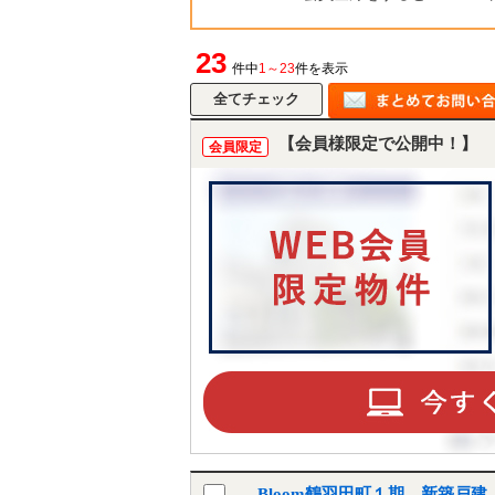
23
件中
1～23
件を表示
【会員様限定で公開中！】
会員限定
Bloom鶴羽田町１期 新築戸