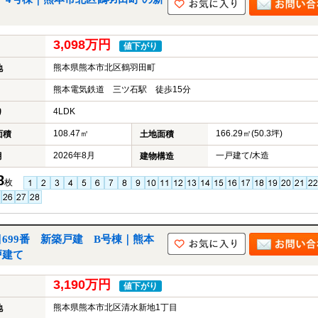
3,098万円
値下がり
熊本県熊本市北区鶴羽田町
地
熊本電気鉄道 三ツ石駅 徒歩15分
4LDK
り
108.47㎡
166.29㎡(50.3坪)
面積
土地面積
2026年8月
一戸建て/木造
月
建物構造
8
枚
699番 新築戸建 B号棟｜熊本
戸建て
3,190万円
値下がり
熊本県熊本市北区清水新地1丁目
地