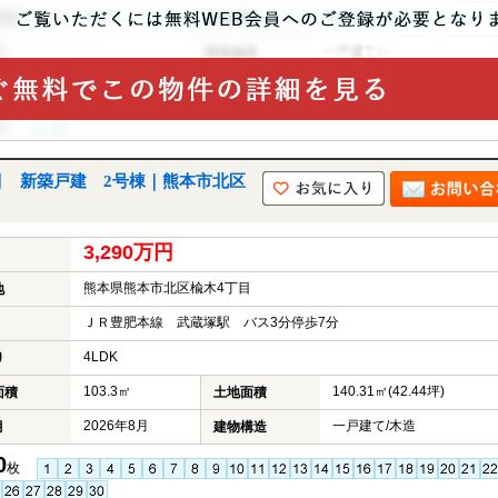
目 新築戸建 2号棟｜熊本市北区
3,290万円
熊本県熊本市北区楡木4丁目
地
ＪＲ豊肥本線 武蔵塚駅 バス3分停歩7分
4LDK
り
103.3㎡
140.31㎡(42.44坪)
面積
土地面積
2026年8月
一戸建て/木造
月
建物構造
0
枚