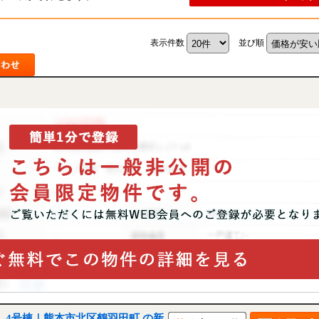
表示件数
並び順
建 4号棟｜熊本市北区鶴羽田町 の新