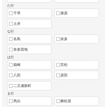
た行
千早
唐原
土井
な行
名島
奈多
奈多団地
は行
箱崎
筥松
八田
原田
二又瀬新町
ま行
馬出
舞松原