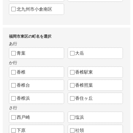
北九州市小倉南区
福岡市東区の町名を選択
あ行
青葉
大岳
か行
香椎
香椎駅東
香椎台
香椎照葉
香椎浜
香住ヶ丘
さ行
西戸崎
塩浜
下原
社領