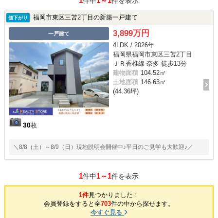
1
1～1
件中
件を表示
福岡市東区三苫2丁目の新築一戸建て
値下がり
3,899万円
一戸建て
4LDK / 2026年
福岡県福岡市東区三苫2丁目
ＪＲ香椎線 奈多 徒歩13分
建物面積
104.52㎡
土地面積
146.63㎡
(44.36坪)
30
枚
＼8/8（土）～8/9（日）現地説明会開催中♪平日のご見学も大歓迎♪／
1
1～1
件中
件を表示
1件
見つかりました！
会員登録をすると全
703
件の中から探せます。
今すぐ見る