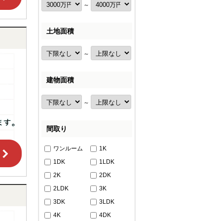
～
土地面積
～
建物面積
～
間取り
ワンルーム
1K
1DK
1LDK
2K
2DK
2LDK
3K
3DK
3LDK
4K
4DK