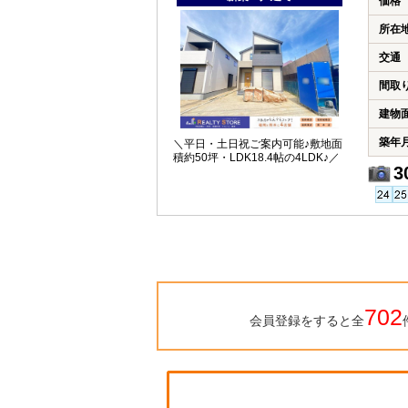
価格
所在
交通
間取
建物
築年
＼平日・土日祝ご案内可能♪敷地面
積約50坪・LDK18.4帖の4LDK♪／
3
702
会員登録をすると全