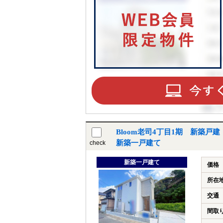
Bloom老司4丁目1期 新築戸
新築一戸建て
check
新築一戸建て
価格
所在
交通
間取