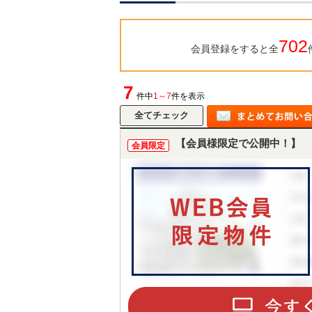
702
会員登録をすると全
7
件中
1～7
件を表示
【会員様限定で公開中！】
会員限定