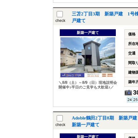
三苫2丁目3期 新築戸建 1号
戸建て
check
新築一戸建て
価格
所在
交通
間取
建物
築年
＼8/8（土）～8/9（日）現地説明会
開催中♪平日のご見学も大歓迎♪／
3
Adoble鶴田2丁目8期 新築
新築一戸建て
check
新築一戸建て