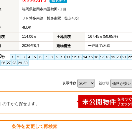
値下がり
福岡県福岡市南区鶴田2丁目
地
ＪＲ博多南線 博多南駅 徒歩48分
4LDK
り
114.06㎡
167.45㎡(50.65坪)
面積
土地面積
2026年8月
一戸建て/木造
月
建物構造
0
枚
表示件数
並び順
件の中から探せます。