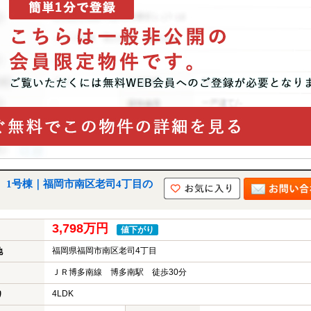
建 1号棟｜福岡市南区老司4丁目の
3,798万円
値下がり
福岡県福岡市南区老司4丁目
地
ＪＲ博多南線 博多南駅 徒歩30分
4LDK
り