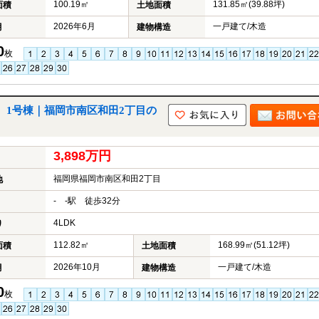
100.19㎡
131.85㎡(39.88坪)
面積
土地面積
2026年6月
一戸建て/木造
月
建物構造
0
枚
建 1号棟｜福岡市南区和田2丁目の
3,898万円
福岡県福岡市南区和田2丁目
地
- -駅 徒歩32分
4LDK
り
112.82㎡
168.99㎡(51.12坪)
面積
土地面積
2026年10月
一戸建て/木造
月
建物構造
0
枚