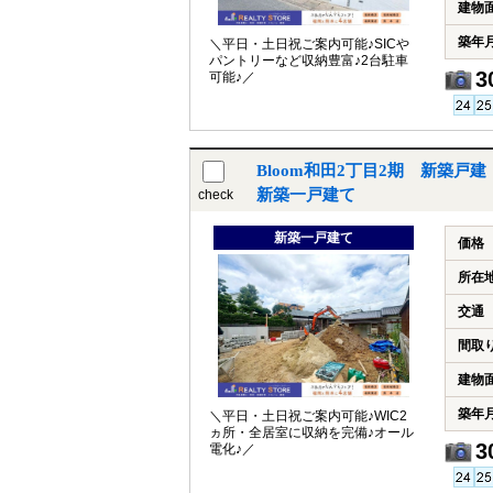
建物
築年
＼平日・土日祝ご案内可能♪SICや
パントリーなど収納豊富♪2台駐車
3
可能♪／
Bloom和田2丁目2期 新築戸
新築一戸建て
check
新築一戸建て
価格
所在
交通
間取
建物
築年
＼平日・土日祝ご案内可能♪WIC2
ヵ所・全居室に収納を完備♪オール
3
電化♪／