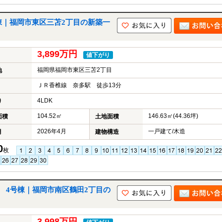
棟｜福岡市東区三苫2丁目の新築一
3,899万円
値下がり
福岡県福岡市東区三苫2丁目
地
ＪＲ香椎線 奈多駅 徒歩13分
4LDK
り
104.52㎡
146.63㎡(44.36坪)
面積
土地面積
2026年4月
一戸建て/木造
月
建物構造
0
枚
戸建 4号棟｜福岡市南区鶴田2丁目の
3,998万円