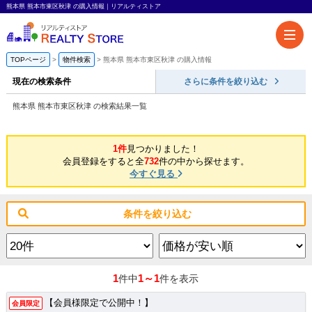
熊本県 熊本市東区秋津 の購入情報｜リアルティストア
TOPページ
物件検索
熊本県 熊本市東区秋津 の購入情報
現在の検索条件
さらに条件を絞り込む
熊本県 熊本市東区秋津 の検索結果一覧
1件
見つかりました！
会員登録をすると全
732
件の中から探せます。
今すぐ見る
条件を絞り込む
1
1～1
件中
件を表示
【会員様限定で公開中！】
会員限定