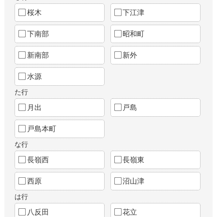
桜木
下江津
下南部
昭和町
新南部
新外
水源
た行
月出
戸島
戸島本町
な行
長嶺西
長嶺東
西原
沼山津
は行
八反田
花立