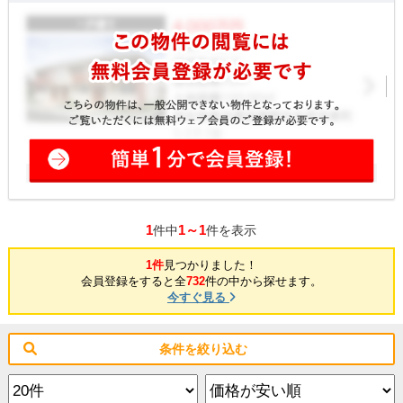
1
1～1
件中
件を表示
1件
見つかりました！
会員登録をすると全
732
件の中から探せます。
今すぐ見る
条件を絞り込む