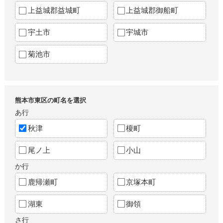
上益城郡益城町
上益城郡御船町
宇土市
宇城市
菊池市
熊本市東区の町名を選択
あ行
秋津
榎町
尾ノ上
小山
か行
鹿帰瀬町
京塚本町
湖東
御領
さ行