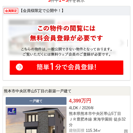
3
1～3
件中
件を表示
【会員様限定で公開中！】
会員限定
熊本市中央区帯山5丁目の新築一戸建て
4,399万円
一戸建て
4LDK / 2026年
熊本県熊本市中央区帯山5丁目
ＪＲ豊肥本線 東海学園前 徒歩32
分
建物面積
115.34㎡