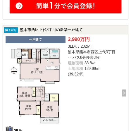
熊本市西区上代3丁目の新築一戸建て
値下がり
2,990万円
一戸建て
3LDK / 2026年
熊本県熊本市西区上代3丁目
- - バス8分停歩3分
建物面積
88.8㎡
土地面積
129.99㎡
(39.32坪)
25
枚