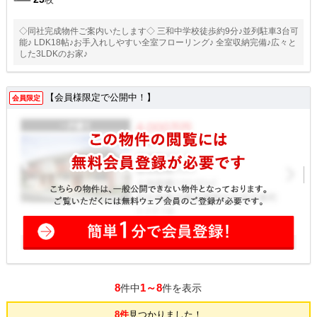
◇同社完成物件ご案内いたします◇ 三和中学校徒歩約9分♪並列駐車3台可
能♪ LDK18帖♪お手入れしやすい全室フローリング♪ 全室収納完備♪広々と
した3LDKのお家♪
【会員様限定で公開中！】
会員限定
8
1～8
件中
件を表示
8件
見つかりました！