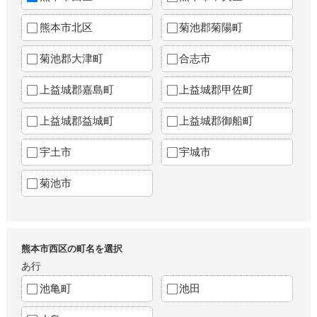
熊本市北区
菊池郡菊陽町
菊池郡大津町
合志市
上益城郡嘉島町
上益城郡甲佐町
上益城郡益城町
上益城郡御船町
宇土市
宇城市
菊池市
熊本市西区の町名を選択
あ行
池亀町
池田