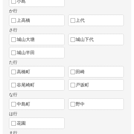
小島
か行
上高橋
上代
さ行
城山大塘
城山下代
城山半田
た行
高橋町
田崎
谷尾崎町
戸坂町
な行
中島町
野中
は行
花園
ま行