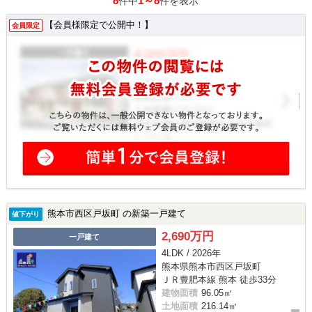
8
1～8
件中
件を表示
【会員様限定で公開中！】
会員限定
熊本市西区戸坂町 の新築一戸建て
値下がり
2,690万円
一戸建て
4LDK / 2026年
熊本県熊本市西区戸坂町
ＪＲ豊肥本線 熊本 徒歩33分
建物面積
96.05㎡
土地面積
216.14㎡