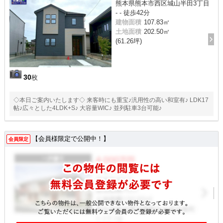
熊本県熊本市西区城山半田3丁目
- - 徒歩42分
建物面積
107.83㎡
土地面積
202.50㎡
(61.26坪)
30
枚
◇本日ご案内いたします◇ 来客時にも重宝♪汎用性の高い和室有♪ LDK17
帖♪広々とした4LDK+S♪ 大容量WIC♪ 並列駐車3台可能♪
【会員様限定で公開中！】
会員限定