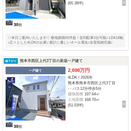
(65.38坪)
30
枚
◇本日ご案内いたします◇ 敷地面積65坪超！並列駐車3台可能♪ LDK18帖
♪広々とした4LDKのお家♪ 家計に優しいオール電化♪全室収納完備♪
熊本市西区上代3丁目の新築一戸建て
値下がり
2,698万円
一戸建て
4LDK / 2026年
熊本県熊本市西区上代3丁目
- - バス12分停歩5分
建物面積
107.64㎡
土地面積
168.70㎡
(51.03坪)
30
枚