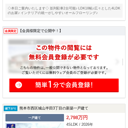
◇本日ご案内いたします◇ 並列駐車2台可能♪ LDK18帖♪広々とした4LDK
のお家♪ インテリアの統一がしやすいオールフローリング♪
【会員様限定で公開中！】
会員限定
熊本市西区城山半田3丁目の新築一戸建て
値下がり
2,798万円
一戸建て
4SLDK / 2026年