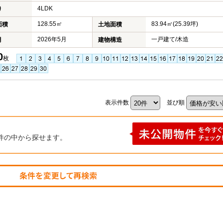
4LDK
り
128.55㎡
83.94㎡(25.39坪)
面積
土地面積
2026年5月
一戸建て/木造
月
建物構造
0
枚
表示件数
並び順
件の中から探せます。