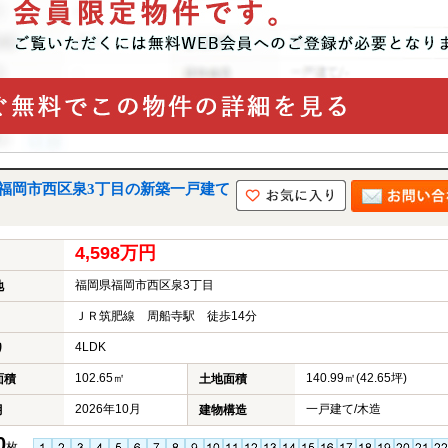
建｜福岡市西区泉3丁目の新築一戸建て
4,598万円
福岡県福岡市西区泉3丁目
地
ＪＲ筑肥線 周船寺駅 徒歩14分
4LDK
り
102.65㎡
140.99㎡(42.65坪)
面積
土地面積
2026年10月
一戸建て/木造
月
建物構造
0
枚