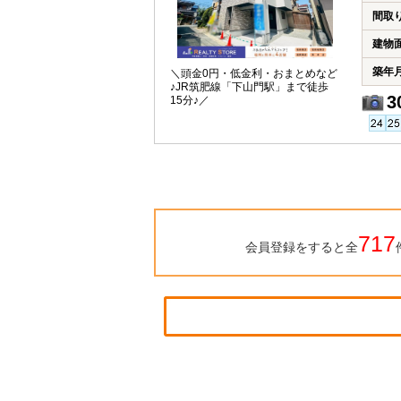
間取
建物
築年
＼頭金0円・低金利・おまとめなど
♪JR筑肥線「下山門駅」まで徒歩
3
15分♪／
717
会員登録をすると全