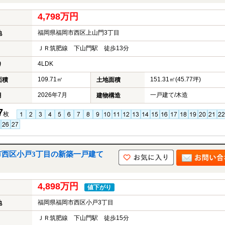
4,798万円
福岡県福岡市西区上山門3丁目
地
ＪＲ筑肥線 下山門駅 徒歩13分
4LDK
り
109.71㎡
151.31㎡(45.77坪)
面積
土地面積
2026年7月
一戸建て/木造
月
建物構造
7
枚
市西区小戸3丁目の新築一戸建て
4,898万円
値下がり
福岡県福岡市西区小戸3丁目
地
ＪＲ筑肥線 下山門駅 徒歩15分