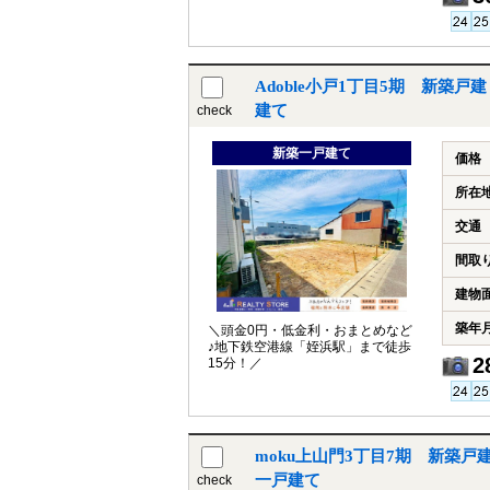
Adoble小戸1丁目5期 新築
建て
check
新築一戸建て
価格
所在
交通
間取
建物
築年
＼頭金0円・低金利・おまとめなど
♪地下鉄空港線「姪浜駅」まで徒歩
2
15分！／
moku上山門3丁目7期 新築
一戸建て
check