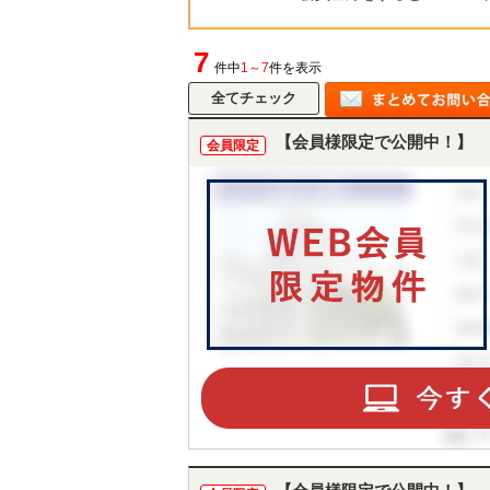
7
件中
1～7
件を表示
【会員様限定で公開中！】
会員限定