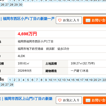
戸建｜福岡市西区小戸1丁目の新築一戸
4,698万円
福岡県福岡市西区小戸1丁目
地
福岡市地下鉄空港線 姪浜駅 徒歩15分
4LDK
り
100.61㎡
108.27㎡(32.75坪)
面積
土地面積
2026年9月
一戸建て/木造
月
建物構造
8
枚
戸建｜福岡市西区上山門3丁目の新築