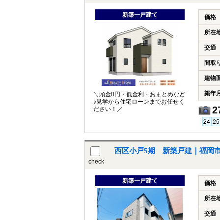
新築一戸建て
価格
所在
交通
間取
建物
築年
＼頭金0円・低金利・おまとめなど
♪見学から住宅ローンまでお任せく
2
ださい！／
西区小戸5期 新築戸建｜福岡
check
新築一戸建て
価格
所在
交通