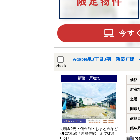
Adoble泉3丁目3期 新築戸
check
新築一戸建て
価格
所在
交通
間取
建物
築年
＼頭金0円・低金利・おまとめなど
♪JR筑肥線「周船寺駅」まで徒歩
3
13分♪／