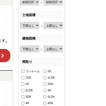
～
土地面積
～
建物面積
～
間取り
ワンルーム
1K
1DK
1LDK
2K
2DK
2LDK
3K
3DK
3LDK
4K
4DK