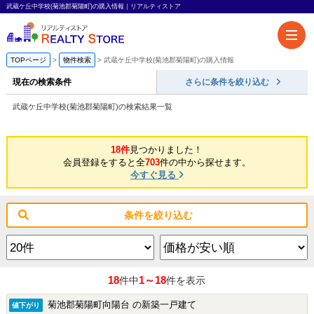
武蔵ケ丘中学校(菊池郡菊陽町)の購入情報｜リアルティストア
TOPページ
物件検索
武蔵ケ丘中学校(菊池郡菊陽町)の購入情報
現在の検索条件
さらに条件を絞り込む
武蔵ケ丘中学校(菊池郡菊陽町)の検索結果一覧
18件
見つかりました！
会員登録をすると全
703
件の中から探せます。
今すぐ見る
条件を絞り込む
18
1～18
件中
件を表示
菊池郡菊陽町向陽台 の新築一戸建て
値下がり