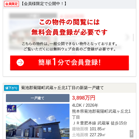
【会員様限定で公開中！】
会員限定
菊池郡菊陽町武蔵ヶ丘北1丁目の新築一戸建て
値下がり
3,898万円
一戸建て
4LDK / 2026年
熊本県菊池郡菊陽町武蔵ヶ丘北1
丁目
ＪＲ豊肥本線 武蔵塚 徒歩15分
建物面積
101.85㎡
土地面積
227.29㎡