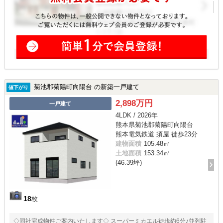
菊池郡菊陽町向陽台 の新築一戸建て
値下がり
2,898万円
一戸建て
4LDK / 2026年
熊本県菊池郡菊陽町向陽台
熊本電気鉄道 須屋 徒歩23分
建物面積
105.48㎡
土地面積
153.34㎡
(46.39坪)
18
枚
◇同社完成物件ご案内いたします◇ スーパーミカエル徒歩約6分♪並列駐