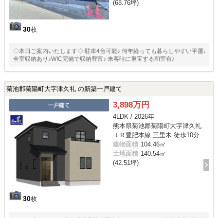
(68.76坪)
30
枚
◇本日ご案内いたします◇ 駐車4台可能♪ 何年経っても暮らしやすい平屋♪
全室収納あり♪WIC完備で収納豊富♪ 来客時に重宝する和室有♪
菊池郡菊陽町大字津久礼 の新築一戸建て
3,898万円
一戸建て
4LDK / 2026年
熊本県菊池郡菊陽町大字津久礼
ＪＲ豊肥本線 三里木 徒歩10分
建物面積
104.46㎡
土地面積
140.54㎡
(42.51坪)
30
枚