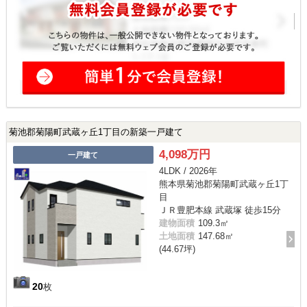
菊池郡菊陽町武蔵ヶ丘1丁目の新築一戸建て
4,098万円
一戸建て
4LDK / 2026年
熊本県菊池郡菊陽町武蔵ヶ丘1丁
目
ＪＲ豊肥本線 武蔵塚 徒歩15分
建物面積
109.3㎡
土地面積
147.68㎡
(44.67坪)
20
枚