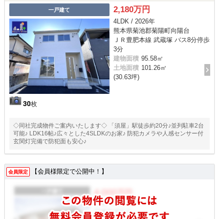
2,180万円
一戸建て
4LDK / 2026年
熊本県菊池郡菊陽町向陽台
ＪＲ豊肥本線 武蔵塚 バス8分停歩
3分
建物面積
95.58㎡
土地面積
101.26㎡
(30.63坪)
30
枚
◇同社完成物件ご案内いたします◇ 「須屋」駅徒歩約20分♪並列駐車2台
可能♪ LDK16帖♪広々とした4SLDKのお家♪ 防犯カメラや人感センサー付
玄関灯完備で防犯面も安心♪
【会員様限定で公開中！】
会員限定