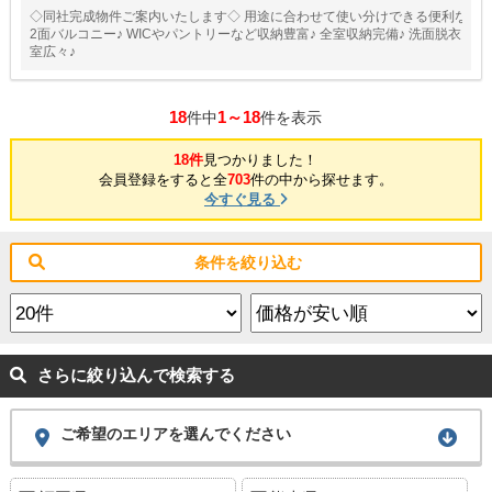
◇同社完成物件ご案内いたします◇ 用途に合わせて使い分けできる便利な
2面バルコニー♪ WICやパントリーなど収納豊富♪ 全室収納完備♪ 洗面脱衣
室広々♪
18
1～18
件中
件を表示
18件
見つかりました！
会員登録をすると全
703
件の中から探せます。
今すぐ見る
条件を絞り込む
さらに絞り込んで検索する
ご希望のエリアを選んでください