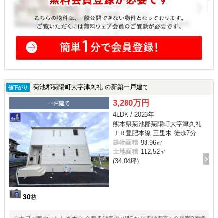
菊池郡菊陽町大字津久礼 の新築一戸建て
値下がり
3,280万円
一戸建て
4LDK / 2026年
熊本県菊池郡菊陽町大字津久礼
ＪＲ豊肥本線 三里木 徒歩7分
建物面積
93.96㎡
土地面積
112.52㎡
(34.04坪)
30
枚