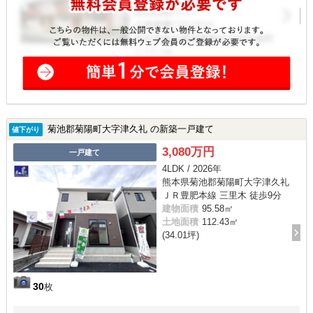
菊池郡菊陽町大字津久礼 の新築一戸建て
値下がり
3,080万円
一戸建て
4LDK / 2026年
熊本県菊池郡菊陽町大字津久礼
ＪＲ豊肥本線 三里木 徒歩9分
建物面積
95.58㎡
土地面積
112.43㎡
(34.01坪)
30
枚