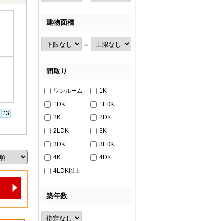
建物面積
～
間取り
ワンルーム
1K
1DK
1LDK
2K
2DK
2LDK
3K
3DK
3LDK
4K
4DK
4LDK以上
築年数