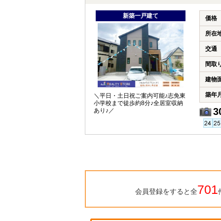
新築一戸建て
価格
所在
交通
間取
建物
築年
＼平日・土日祝ご案内可能♪志免東
小学校まで徒歩約8分♪全居室収納
3
あり♪／
701
会員登録をすると全