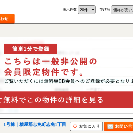
表示件数
並び順
戸建 1号棟｜糟屋郡志免町志免1丁目