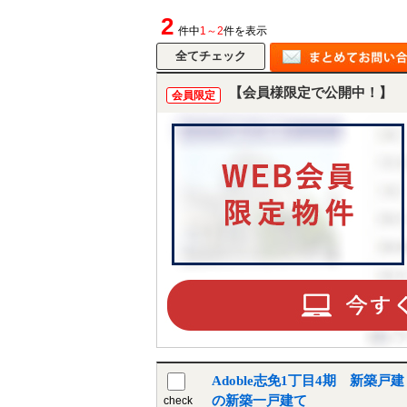
2
件中
1～2
件を表示
【会員様限定で公開中！】
会員限定
Adoble志免1丁目4期 新築
の新築一戸建て
check