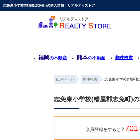
志免東小学校(糟屋郡志免町)の購入情報｜リアルティストア
福岡
熊本
物件検索
の不動産
の不動産
TOPページ
物件検索
志免東小学校(糟屋郡
志免東小学校(糟屋郡志免町)
701
会員登録をすると全