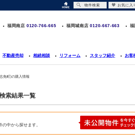
物件検索
お気に入
福岡南店
0120-766-665
福岡城南店
0120-667-663
福
不動産売却
相続相談
リフォーム
スタッフ紹介
お客
志免町)の購入情報
の検索結果一覧
件の中から探せます。