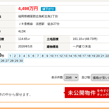
4,498万円
値下がり
福岡県糟屋郡志免町志免1丁目
地
ＪＲ香椎線 須恵駅 徒歩27分
4LDK
り
114.65㎡
161.10㎡(48.73坪)
面積
土地面積
2026年5月
一戸建て/木造
月
建物構造
0
枚
表示件数
並び順
件の中から探せます。